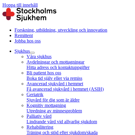
Hoppa till innehåll
Forskning, utbildning, utveckling och innovation
Remittent
Jobba hos oss
Sjukhus
Våra sjukhus
Avdelningar och mottagningar
Hitta adress och kontaktuppgifter
Bli patient hos oss
Boka tid själv eller via remiss
Avancerad sjukvård i hemmet
Få avancerad sjukvård i hemmet (ASIH)
Geriatrik
Sjuvård för dig som är äldre
Kognitiv mottagning
Utredning av minnesproblem
Palliativ vård
Lindrande vård vid allvarlig sjukdom
Rehabilitering
Träning och stöd efter sjukdom/skada