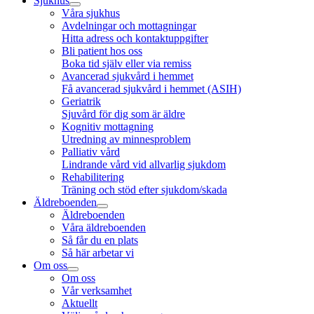
Sjukhus
Våra sjukhus
Avdelningar och mottagningar
Hitta adress och kontaktuppgifter
Bli patient hos oss
Boka tid själv eller via remiss
Avancerad sjukvård i hemmet
Få avancerad sjukvård i hemmet (ASIH)
Geriatrik
Sjuvård för dig som är äldre
Kognitiv mottagning
Utredning av minnesproblem
Palliativ vård
Lindrande vård vid allvarlig sjukdom
Rehabilitering
Träning och stöd efter sjukdom/skada
Äldreboenden
Äldreboenden
Våra äldreboenden
Så får du en plats
Så här arbetar vi
Om oss
Om oss
Vår verksamhet
Aktuellt