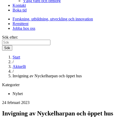
Välja vård och omsorg
Kontakt
Boka tid
Forskning, utbildning, utveckling och innovation
Remittent
Jobba hos oss
Sök efter:
Sök
Start
/
Aktuellt
/
Invigning av Nyckelharpan och öppet hus
Kategorier
Nyhet
24 februari 2023
Invigning av Nyckelharpan och öppet hus