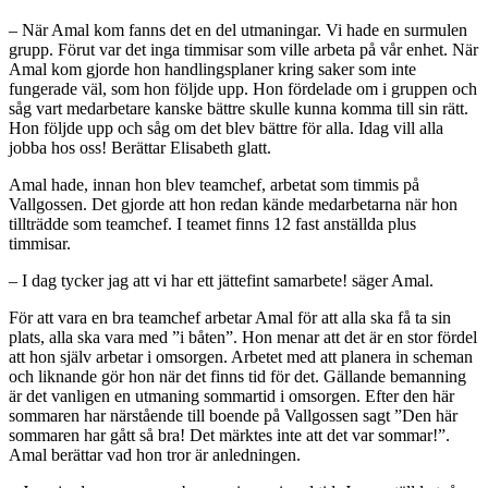
– När Amal kom fanns det en del utmaningar. Vi hade en surmulen
grupp. Förut var det inga timmisar som ville arbeta på vår enhet. När
Amal kom gjorde hon handlingsplaner kring saker som inte
fungerade väl, som hon följde upp. Hon fördelade om i gruppen och
såg vart medarbetare kanske bättre skulle kunna komma till sin rätt.
Hon följde upp och såg om det blev bättre för alla. Idag vill alla
jobba hos oss! Berättar Elisabeth glatt.
Amal hade, innan hon blev teamchef, arbetat som timmis på
Vallgossen. Det gjorde att hon redan kände medarbetarna när hon
tillträdde som teamchef. I teamet finns 12 fast anställda plus
timmisar.
– I dag tycker jag att vi har ett jättefint samarbete! säger Amal.
För att vara en bra teamchef arbetar Amal för att alla ska få ta sin
plats, alla ska vara med ”i båten”. Hon menar att det är en stor fördel
att hon själv arbetar i omsorgen. Arbetet med att planera in scheman
och liknande gör hon när det finns tid för det. Gällande bemanning
är det vanligen en utmaning sommartid i omsorgen. Efter den här
sommaren har närstående till boende på Vallgossen sagt ”Den här
sommaren har gått så bra! Det märktes inte att det var sommar!”.
Amal berättar vad hon tror är anledningen.