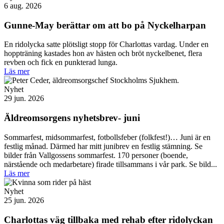
6 aug. 2026
Gunne-May berättar om att bo på Nyckelharpan
En ridolycka satte plötsligt stopp för Charlottas vardag. Under en
hoppträning kastades hon av hästen och bröt nyckelbenet, flera
revben och fick en punkterad lunga.
Läs mer
Nyhet
29 jun. 2026
Äldreomsorgens nyhetsbrev- juni
Sommarfest, midsommarfest, fotbollsfeber (folkfest!)… Juni är en
festlig månad. Därmed har mitt junibrev en festlig stämning. Se
bilder från Vallgossens sommarfest. 170 personer (boende,
närstående och medarbetare) firade tillsammans i vår park. Se bild...
Läs mer
Nyhet
25 jun. 2026
Charlottas väg tillbaka med rehab efter ridolyckan