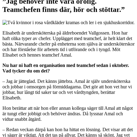
”Jag behöver inte vara orolig.
Teamchefen finns där, hör och stöttar.”
Elisabeth är undersköterska på äldreboendet Vallgossen. Hon har
haft olika typer av chefer. Upplägget med teamchef, är helt klart det
bästa. Närvarande chefer på enheterna som själva är undersköterskor
och har förståelse för arbetets tid i utförande och i tyngd. Möt
Elisabet och hennes teamchef Amal.
Nu har ni haft en organisation med teamchef sedan i oktober.
Vad tycker du om det?
– Jag är jätteglad. Det känns jättebra. Amal är själv undersköterska
och jobbar i omsorgen på förmiddagarna. Det gör att hon vet hur vi
jobbar, hur långt tid saker tar och vet vårdtyngden, berättar
Elisabeth.
Hon berättar att när hon eller annan kollega säger till Amal att något
är tungt eller jobbigt och behöver ändras. Då lyssnar Amal och
vidtar snabbt åtgärd.
– Redan veckan därpå kan hon ha hittat en lösning. Det visar att det
vi säger är viktigt. Att det tas på allvar. Det känns så skönt. Jag vet