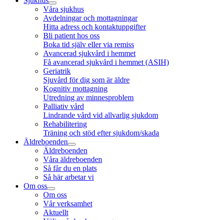
Sjukhus
Våra sjukhus
Avdelningar och mottagningar
Hitta adress och kontaktuppgifter
Bli patient hos oss
Boka tid själv eller via remiss
Avancerad sjukvård i hemmet
Få avancerad sjukvård i hemmet (ASIH)
Geriatrik
Sjuvård för dig som är äldre
Kognitiv mottagning
Utredning av minnesproblem
Palliativ vård
Lindrande vård vid allvarlig sjukdom
Rehabilitering
Träning och stöd efter sjukdom/skada
Äldreboenden
Äldreboenden
Våra äldreboenden
Så får du en plats
Så här arbetar vi
Om oss
Om oss
Vår verksamhet
Aktuellt