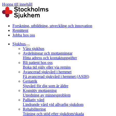
Hoppa till innehåll
Forskning, utbildning, utveckling och innovation
Remittent
Jobba hos oss
Sjukhus
Våra sjukhus
Avdelningar och mottagningar
Hitta adress och kontaktuppgifter
Bli patient hos oss
Boka tid själv eller via remiss
Avancerad sjukvård i hemmet
Få avancerad sjukvård i hemmet (ASIH)
Geriatrik
Sjuvård för dig som är äldre
Kognitiv mottagning
Utredning av minnesproblem
Palliativ vård
Lindrande vård vid allvarlig sjukdom
Rehabilitering
Träning och stöd efter sjukdom/skada