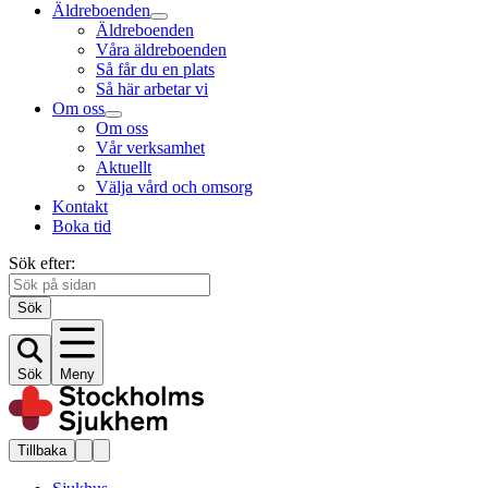
Äldreboenden
Äldreboenden
Våra äldreboenden
Så får du en plats
Så här arbetar vi
Om oss
Om oss
Vår verksamhet
Aktuellt
Välja vård och omsorg
Kontakt
Boka tid
Sök efter:
Sök
Sök
Meny
Tillbaka