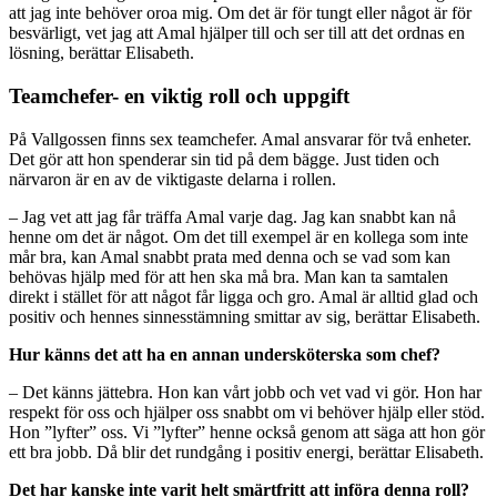
att jag inte behöver oroa mig. Om det är för tungt eller något är för
besvärligt, vet jag att Amal hjälper till och ser till att det ordnas en
lösning, berättar Elisabeth.
Teamchefer- en viktig roll och uppgift
På Vallgossen finns sex teamchefer. Amal ansvarar för två enheter.
Det gör att hon spenderar sin tid på dem bägge. Just tiden och
närvaron är en av de viktigaste delarna i rollen.
– Jag vet att jag får träffa Amal varje dag. Jag kan snabbt kan nå
henne om det är något. Om det till exempel är en kollega som inte
mår bra, kan Amal snabbt prata med denna och se vad som kan
behövas hjälp med för att hen ska må bra. Man kan ta samtalen
direkt i stället för att något får ligga och gro. Amal är alltid glad och
positiv och hennes sinnesstämning smittar av sig, berättar Elisabeth.
Hur känns det att ha en annan undersköterska som chef?
– Det känns jättebra. Hon kan vårt jobb och vet vad vi gör. Hon har
respekt för oss och hjälper oss snabbt om vi behöver hjälp eller stöd.
Hon ”lyfter” oss. Vi ”lyfter” henne också genom att säga att hon gör
ett bra jobb. Då blir det rundgång i positiv energi, berättar Elisabeth.
Det har kanske inte varit helt smärtfritt att införa denna roll?