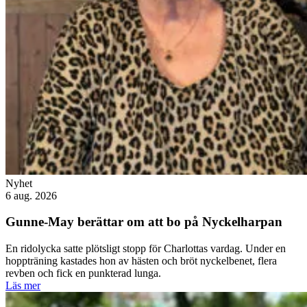
Nyhet
6 aug. 2026
Gunne-May berättar om att bo på Nyckelharpan
En ridolycka satte plötsligt stopp för Charlottas vardag. Under en
hoppträning kastades hon av hästen och bröt nyckelbenet, flera
revben och fick en punkterad lunga.
Läs mer