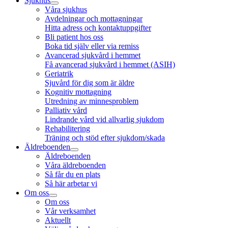
Sjukhus
Våra sjukhus
Avdelningar och mottagningar
Hitta adress och kontaktuppgifter
Bli patient hos oss
Boka tid själv eller via remiss
Avancerad sjukvård i hemmet
Få avancerad sjukvård i hemmet (ASIH)
Geriatrik
Sjuvård för dig som är äldre
Kognitiv mottagning
Utredning av minnesproblem
Palliativ vård
Lindrande vård vid allvarlig sjukdom
Rehabilitering
Träning och stöd efter sjukdom/skada
Äldreboenden
Äldreboenden
Våra äldreboenden
Så får du en plats
Så här arbetar vi
Om oss
Om oss
Vår verksamhet
Aktuellt