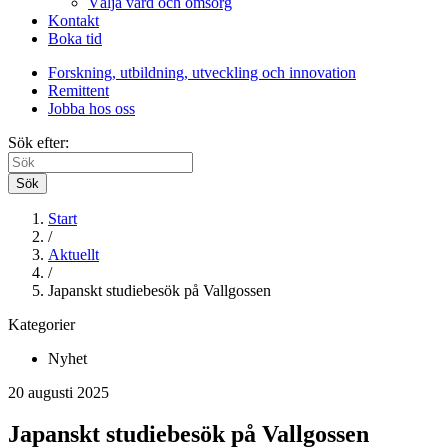
Välja vård och omsorg
Kontakt
Boka tid
Forskning, utbildning, utveckling och innovation
Remittent
Jobba hos oss
Sök efter:
Sök
Start
/
Aktuellt
/
Japanskt studiebesök på Vallgossen
Kategorier
Nyhet
20 augusti 2025
Japanskt studiebesök på Vallgossen