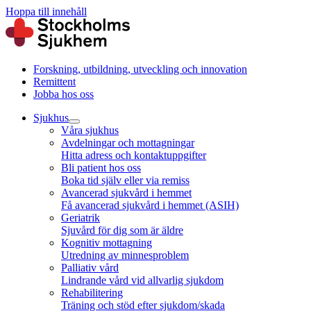
Hoppa till innehåll
Forskning, utbildning, utveckling och innovation
Remittent
Jobba hos oss
Sjukhus
Våra sjukhus
Avdelningar och mottagningar
Hitta adress och kontaktuppgifter
Bli patient hos oss
Boka tid själv eller via remiss
Avancerad sjukvård i hemmet
Få avancerad sjukvård i hemmet (ASIH)
Geriatrik
Sjuvård för dig som är äldre
Kognitiv mottagning
Utredning av minnesproblem
Palliativ vård
Lindrande vård vid allvarlig sjukdom
Rehabilitering
Träning och stöd efter sjukdom/skada