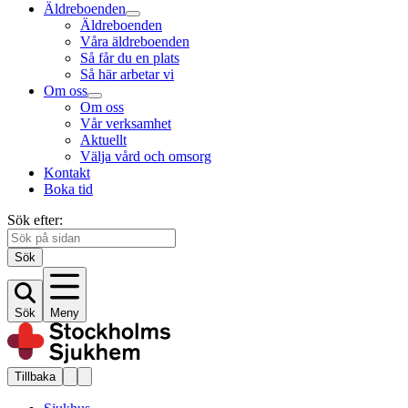
Äldreboenden
Äldreboenden
Våra äldreboenden
Så får du en plats
Så här arbetar vi
Om oss
Om oss
Vår verksamhet
Aktuellt
Välja vård och omsorg
Kontakt
Boka tid
Sök efter:
Sök
Sök
Meny
Tillbaka