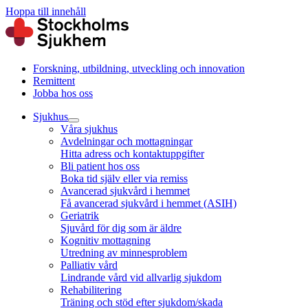
Hoppa till innehåll
Forskning, utbildning, utveckling och innovation
Remittent
Jobba hos oss
Sjukhus
Våra sjukhus
Avdelningar och mottagningar
Hitta adress och kontaktuppgifter
Bli patient hos oss
Boka tid själv eller via remiss
Avancerad sjukvård i hemmet
Få avancerad sjukvård i hemmet (ASIH)
Geriatrik
Sjuvård för dig som är äldre
Kognitiv mottagning
Utredning av minnesproblem
Palliativ vård
Lindrande vård vid allvarlig sjukdom
Rehabilitering
Träning och stöd efter sjukdom/skada