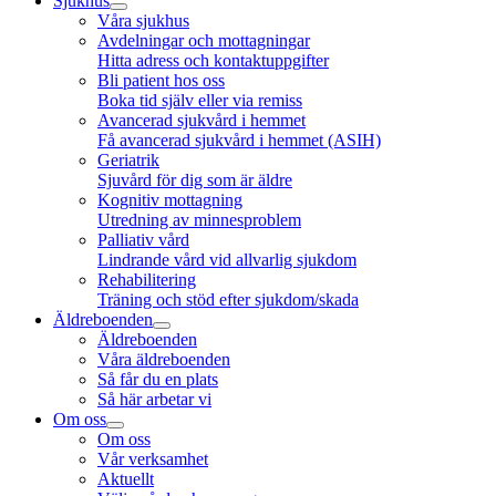
Sjukhus
Våra sjukhus
Avdelningar och mottagningar
Hitta adress och kontaktuppgifter
Bli patient hos oss
Boka tid själv eller via remiss
Avancerad sjukvård i hemmet
Få avancerad sjukvård i hemmet (ASIH)
Geriatrik
Sjuvård för dig som är äldre
Kognitiv mottagning
Utredning av minnesproblem
Palliativ vård
Lindrande vård vid allvarlig sjukdom
Rehabilitering
Träning och stöd efter sjukdom/skada
Äldreboenden
Äldreboenden
Våra äldreboenden
Så får du en plats
Så här arbetar vi
Om oss
Om oss
Vår verksamhet
Aktuellt