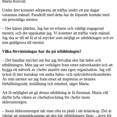
Maria Rosvall.
Under året kommer adepterna att träffas under ett par dagar
varannan månad. Parallellt med detta har de löpande kontakt med
sin personliga mentor.
– Det känns jättebra. Jag har en erfaren och väldigt engagerad
mentor, och det uppskattar jag. Vi kommer att träffas varje månad.
Jag ska se till att få ut så mycket som möjligt av utbildningen och av
min guldgruva till mentor.
Vilka förväntningar har du på utbildningen?
– Det handlar mycket om hur jag förvaltar den här tiden och
utbildningen. Men jag ser verkligen fram emot nätverkandet och att
bygga ett nätverk av chefer utanför min egen organisation. Jag vill
också få mer kunskap om andra hälso- och sjukvårdsverksamheter.
Av min mentor ser jag fram emot att inspireras av hennes
förhållningssätt, inställning och mindset, säger Maria.
Att få möjlighet att gå denna utbildning är få förunnat. Maria vill
därför lyfta vikten av chefsutveckling för chefer inom
äldreomsorgen.
– Inom äldreomsorgen når man ofta en platå i sitt ledarskap. Det är
viktigt att uppmärksamma att den här utbildningen finns – även för