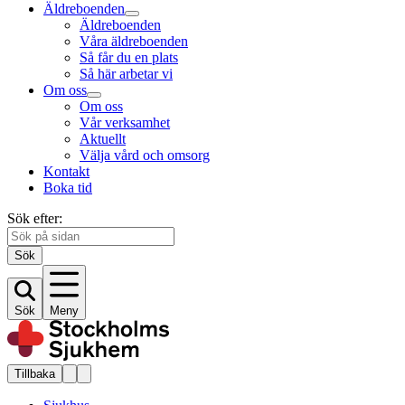
Äldreboenden
Äldreboenden
Våra äldreboenden
Så får du en plats
Så här arbetar vi
Om oss
Om oss
Vår verksamhet
Aktuellt
Välja vård och omsorg
Kontakt
Boka tid
Sök efter:
Sök
Sök
Meny
Tillbaka