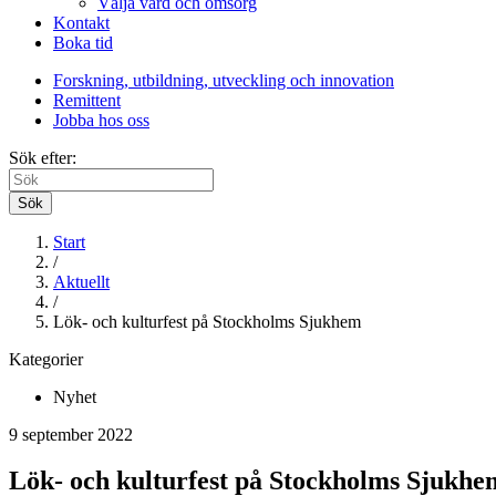
Välja vård och omsorg
Kontakt
Boka tid
Forskning, utbildning, utveckling och innovation
Remittent
Jobba hos oss
Sök efter:
Sök
Start
/
Aktuellt
/
Lök- och kulturfest på Stockholms Sjukhem
Kategorier
Nyhet
9 september 2022
Lök- och kulturfest på Stockholms Sjukhe