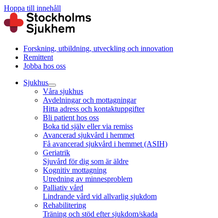
Hoppa till innehåll
Forskning, utbildning, utveckling och innovation
Remittent
Jobba hos oss
Sjukhus
Våra sjukhus
Avdelningar och mottagningar
Hitta adress och kontaktuppgifter
Bli patient hos oss
Boka tid själv eller via remiss
Avancerad sjukvård i hemmet
Få avancerad sjukvård i hemmet (ASIH)
Geriatrik
Sjuvård för dig som är äldre
Kognitiv mottagning
Utredning av minnesproblem
Palliativ vård
Lindrande vård vid allvarlig sjukdom
Rehabilitering
Träning och stöd efter sjukdom/skada