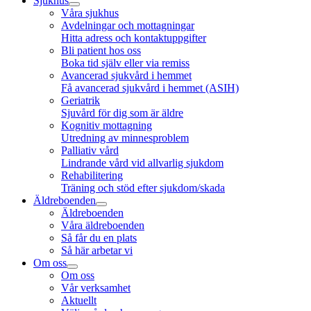
Sjukhus
Våra sjukhus
Avdelningar och mottagningar
Hitta adress och kontaktuppgifter
Bli patient hos oss
Boka tid själv eller via remiss
Avancerad sjukvård i hemmet
Få avancerad sjukvård i hemmet (ASIH)
Geriatrik
Sjuvård för dig som är äldre
Kognitiv mottagning
Utredning av minnesproblem
Palliativ vård
Lindrande vård vid allvarlig sjukdom
Rehabilitering
Träning och stöd efter sjukdom/skada
Äldreboenden
Äldreboenden
Våra äldreboenden
Så får du en plats
Så här arbetar vi
Om oss
Om oss
Vår verksamhet
Aktuellt