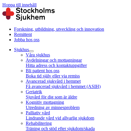
Hoppa till innehåll
Forskning, utbildning, utveckling och innovation
Remittent
Jobba hos oss
Sjukhus
Våra sjukhus
Avdelningar och mottagningar
Hitta adress och kontaktuppgifter
Bli patient hos oss
Boka tid själv eller via remiss
Avancerad sjukvård i hemmet
Få avancerad sjukvård i hemmet (ASIH)
Geriatrik
Sjuvård för dig som är äldre
Kognitiv mottagning
Utredning av minnesproblem
Palliativ vård
Lindrande vård vid allvarlig sjukdom
Rehabilitering
Träning och stöd efter sjukdom/skada