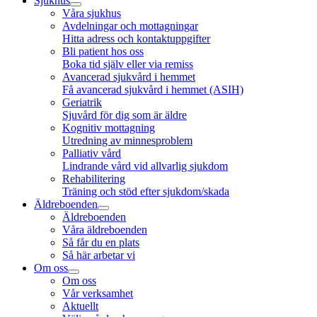
Sjukhus
Våra sjukhus
Avdelningar och mottagningar
Hitta adress och kontaktuppgifter
Bli patient hos oss
Boka tid själv eller via remiss
Avancerad sjukvård i hemmet
Få avancerad sjukvård i hemmet (ASIH)
Geriatrik
Sjuvård för dig som är äldre
Kognitiv mottagning
Utredning av minnesproblem
Palliativ vård
Lindrande vård vid allvarlig sjukdom
Rehabilitering
Träning och stöd efter sjukdom/skada
Äldreboenden
Äldreboenden
Våra äldreboenden
Så får du en plats
Så här arbetar vi
Om oss
Om oss
Vår verksamhet
Aktuellt