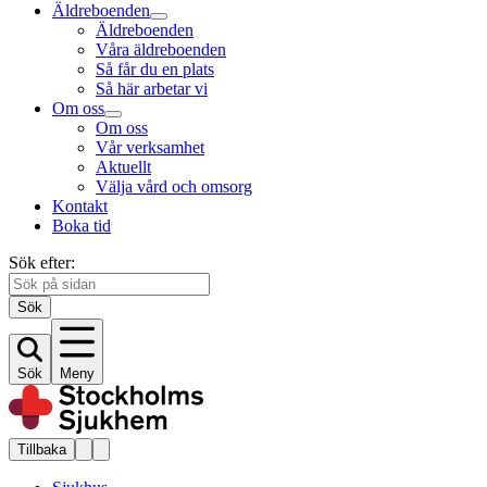
Äldreboenden
Äldreboenden
Våra äldreboenden
Så får du en plats
Så här arbetar vi
Om oss
Om oss
Vår verksamhet
Aktuellt
Välja vård och omsorg
Kontakt
Boka tid
Sök efter:
Sök
Sök
Meny
Tillbaka