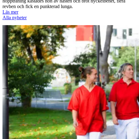
hoppträning kastades hon av hästen och bröt nyckelbenet, flera
revben och fick en punkterad lunga.
Läs mer
Alla nyheter