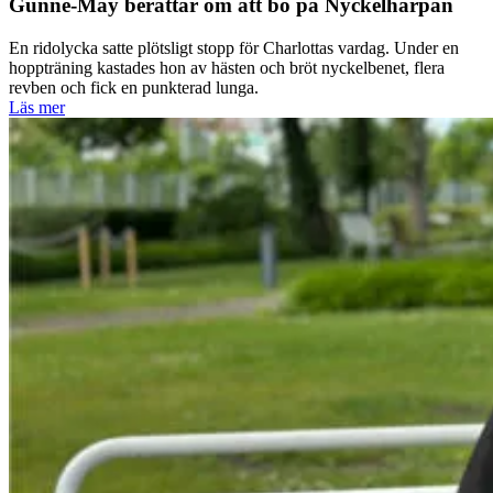
Gunne-May berättar om att bo på Nyckelharpan
En ridolycka satte plötsligt stopp för Charlottas vardag. Under en
hoppträning kastades hon av hästen och bröt nyckelbenet, flera
revben och fick en punkterad lunga.
Läs mer