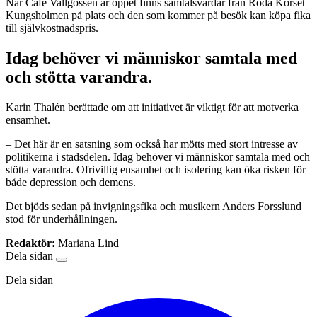
När Café Vallgossen är öppet finns samtalsvärdar från Röda Korset
Kungsholmen på plats och den som kommer på besök kan köpa fika
till självkostnadspris.
Idag behöver vi människor samtala med
och stötta varandra.
Karin Thalén berättade om att initiativet är viktigt för att motverka
ensamhet.
– Det här är en satsning som också har mötts med stort intresse av
politikerna i stadsdelen. Idag behöver vi människor samtala med och
stötta varandra. Ofrivillig ensamhet och isolering kan öka risken för
både depression och demens.
Det bjöds sedan på invigningsfika och musikern Anders Forsslund
stod för underhållningen.
Redaktör:
Mariana Lind
Dela sidan
Dela sidan