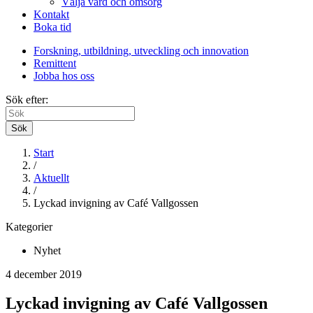
Välja vård och omsorg
Kontakt
Boka tid
Forskning, utbildning, utveckling och innovation
Remittent
Jobba hos oss
Sök efter:
Sök
Start
/
Aktuellt
/
Lyckad invigning av Café Vallgossen
Kategorier
Nyhet
4 december 2019
Lyckad invigning av Café Vallgossen