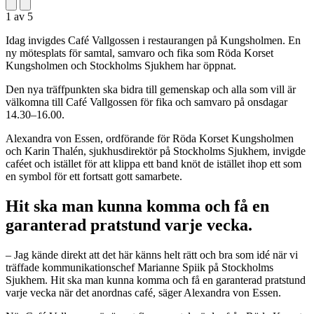
1
av
5
Idag invigdes Café Vallgossen i restaurangen på Kungsholmen. En
ny mötesplats för samtal, samvaro och fika som Röda Korset
Kungsholmen och Stockholms Sjukhem har öppnat.
Den nya träffpunkten ska bidra till gemenskap och alla som vill är
välkomna till Café Vallgossen för fika och samvaro på onsdagar
14.30–16.00.
Alexandra von Essen, ordförande för Röda Korset Kungsholmen
och Karin Thalén, sjukhusdirektör på Stockholms Sjukhem, invigde
caféet och istället för att klippa ett band knöt de istället ihop ett som
en symbol för ett fortsatt gott samarbete.
Hit ska man kunna komma och få en
garanterad pratstund varje vecka.
– Jag kände direkt att det här känns helt rätt och bra som idé när vi
träffade
kommunikationschef Marianne Spiik på
Stockholms
Sjukhem. Hit ska man kunna komma och få en garanterad pratstund
varje vecka när det anordnas café, säger Alexandra von Essen.