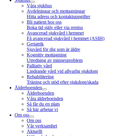
Sjukhus
Våra sjukhus
Avdelningar och mottagningar
Hitta adress och kontaktuppgifter
Bli patient hos oss
Boka tid själv eller via remiss
Avancerad sjukvård i hemmet
Få avancerad sjukvård i hemmet (ASIH)
Geriatrik
Sjuvård för dig som är äldre
Kognitiv mottagning
Utredning av minnesproblem
Palliativ vård
Lindrande vård vid allvarlig sjukdom
Rehabilitering
Träning och stöd efter sjukdom/skada
Äldreboenden
Äldreboenden
Våra äldreboenden
Så får du en plats
Så här arbetar vi
Om oss
Om oss
Vår verksamhet
Aktuellt