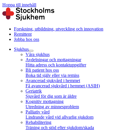
Hoppa till innehåll
Forskning, utbildning, utveckling och innovation
Remittent
Jobba hos oss
Sjukhus
Våra sjukhus
Avdelningar och mottagningar
Hitta adress och kontaktuppgifter
Bli patient hos oss
Boka tid själv eller via remiss
Avancerad sjukvård i hemmet
Få avancerad sjukvård i hemmet (ASIH)
Geriatrik
Sjuvård för dig som är äldre
Kognitiv mottagning
Utredning av minnesproblem
Palliativ vård
Lindrande vård vid allvarlig sjukdom
Rehabilitering
Träning och stöd efter sjukdom/skada