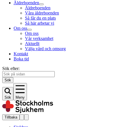
Äldreboenden
Äldreboenden
Våra äldreboenden
Så får du en plats
Så här arbetar vi
Om oss
Om oss
Vår verksamhet
Aktuellt
Välja vård och omsorg
Kontakt
Boka tid
Sök efter:
Sök
Sök
Meny
Tillbaka