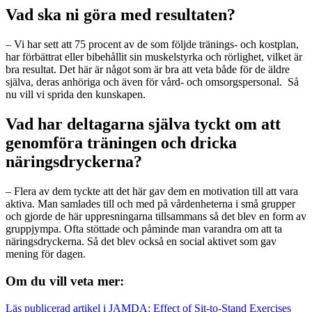
Vad ska ni göra med resultaten?
–
Vi har sett att 75 procent av de som följde tränings- och kostplan,
har förbättrat eller bibehållit sin muskelstyrka och rörlighet, vilket är
bra resultat. Det här är något som är bra att veta både för de äldre
själva, deras anhöriga och även för vård- och omsorgspersonal. Så
nu vill vi sprida den kunskapen.
Vad har deltagarna själva tyckt om att
genomföra träningen och dricka
näringsdryckerna?
–
Flera av dem tyckte att det här gav dem en motivation till att vara
aktiva. Man samlades till och med på vårdenheterna i små grupper
och gjorde de här uppresningarna tillsammans så det blev en form av
gruppjympa. Ofta stöttade och påminde man varandra om att ta
näringsdryckerna. Så det blev också en social aktivet som gav
mening för dagen.
Om du vill veta mer:
Läs publicerad artikel i JAMDA: Effect of Sit-to-Stand Exercises