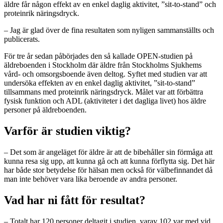
äldre får någon effekt av en enkel daglig aktivitet, ”sit-to-stand” och
proteinrik näringsdryck.
–
Jag är glad över de fina resultaten som nyligen sammanställts och
publicerats.
För tre år sedan påbörjades den så kallade OPEN-studien på
äldreboenden i Stockholm där äldre från Stockholms Sjukhems
vård- och omsorgsboende även deltog. Syftet med studien var att
undersöka effekten av en enkel daglig aktivitet, ”sit-to-stand”
tillsammans med proteinrik näringsdryck. Målet var att förbättra
fysisk funktion och ADL (aktiviteter i det dagliga livet) hos äldre
personer på äldreboenden.
Varför är studien viktig?
–
Det som är angeläget för äldre är att de bibehåller sin förmåga att
kunna resa sig upp, att kunna gå och att kunna förflytta sig. Det här
har både stor betydelse för hälsan men också för välbefinnandet då
man inte behöver vara lika beroende av andra personer.
Vad har ni fått för resultat?
–
Totalt har 120 personer deltagit i studien, varav 102 var med vid