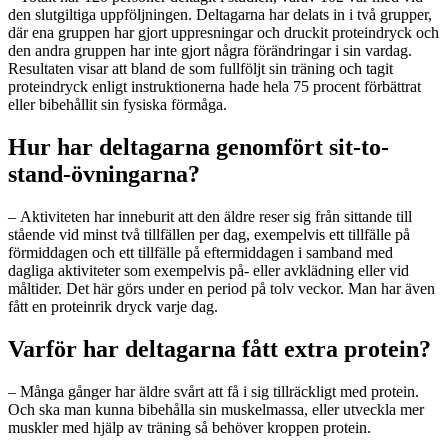
den slutgiltiga uppföljningen. Deltagarna har delats in i två grupper,
där ena gruppen har gjort uppresningar och druckit proteindryck och
den andra gruppen har inte gjort några förändringar i sin vardag.
Resultaten visar att bland de som fullföljt sin träning och tagit
proteindryck enligt instruktionerna hade hela 75 procent förbättrat
eller bibehållit sin fysiska förmåga.
Hur har deltagarna genomfört sit-to-
stand-övningarna?
–
Aktiviteten har inneburit att den äldre reser sig från sittande till
stående vid minst två tillfällen per dag, exempelvis ett tillfälle på
förmiddagen och ett tillfälle på eftermiddagen i samband med
dagliga aktiviteter som exempelvis på- eller avklädning eller vid
måltider. Det här görs under en period på tolv veckor. Man har även
fått en proteinrik dryck varje dag.
Varför har deltagarna fått extra protein?
–
Många gånger har äldre svårt att få i sig tillräckligt med protein.
Och ska man kunna bibehålla sin muskelmassa, eller utveckla mer
muskler med hjälp av träning så behöver kroppen protein.