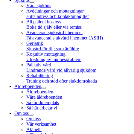
Sjukhus
Våra sjukhus
Avdelningar och mottagningar
Hitta adress och kontaktuppgifter
Bli patient hos oss
Boka tid själv eller via remiss
Avancerad sjukvård i hemmet
Få avancerad sjukvård i hemmet (ASIH)
Geriatrik
Sjuvård för dig som är äldre
Kognitiv mottagning
Utredning av minnesproblem
Palliativ vård
Lindrande vård vid allvarlig sjukdom
Rehabilitering
Träning och stöd efter sjukdom/skada
Äldreboenden
Äldreboenden
Våra äldreboenden
Så får du en plats
Så här arbetar vi
Om oss
Om oss
Vår verksamhet
Aktuellt