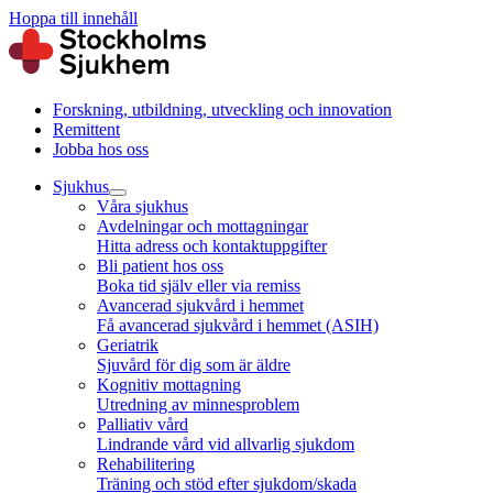
Hoppa till innehåll
Forskning, utbildning, utveckling och innovation
Remittent
Jobba hos oss
Sjukhus
Våra sjukhus
Avdelningar och mottagningar
Hitta adress och kontaktuppgifter
Bli patient hos oss
Boka tid själv eller via remiss
Avancerad sjukvård i hemmet
Få avancerad sjukvård i hemmet (ASIH)
Geriatrik
Sjuvård för dig som är äldre
Kognitiv mottagning
Utredning av minnesproblem
Palliativ vård
Lindrande vård vid allvarlig sjukdom
Rehabilitering
Träning och stöd efter sjukdom/skada