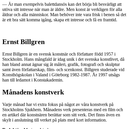
— Är man exempelvis balettdansös kan det börja bli besvärligt att
utöva sitt intresse när man är äldre. Men konst är verkligen för alla
åldrar och alla människor. Man behöver inte vara frisk i benen så det
är ett bra sätt komma igång, skapa ett intresse och få en framtid.
Ernst Billgren
Ernst Billgren är en svensk konstnär och författare född 1957 i
Stockholm. Hans mångfald är idag unik i det svenska konstlivet, då
han bland annat ägnar sig åt måleri, grafik, fotografi och skulptur
samt även författarskap, film- och scenkonst. Billgren studerade vid
Konsthögskolan i Valand i Göteborg 1982-1987. År 1997 utsågs
han till ledamot i Konstakademin.
Månadens konstverk
Varje månad har vi extra fokus på något av våra konstverk på
Stockholms Sjukhem. Månadens verk presenteras med en film och
en artikel där konstnären berättar som sitt verk. Det finns även en
skylt i anslutning till verket på plats med kort information.