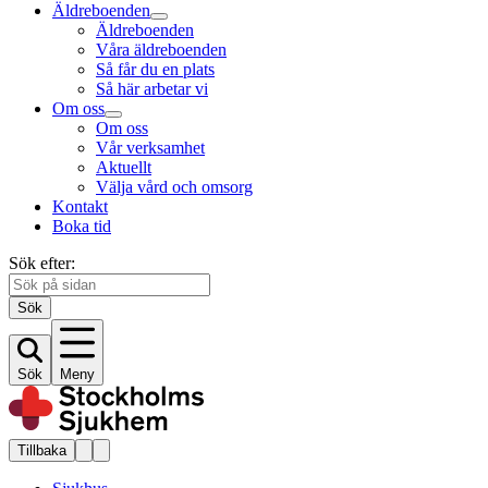
Äldreboenden
Äldreboenden
Våra äldreboenden
Så får du en plats
Så här arbetar vi
Om oss
Om oss
Vår verksamhet
Aktuellt
Välja vård och omsorg
Kontakt
Boka tid
Sök efter:
Sök
Sök
Meny
Tillbaka