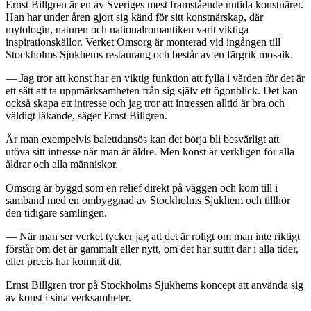
Ernst Billgren är en av Sveriges mest framstående nutida konstnärer.
Han har under åren gjort sig känd för sitt konstnärskap, där
mytologin, naturen och nationalromantiken varit viktiga
inspirationskällor. Verket Omsorg är monterad vid ingången till
Stockholms Sjukhems restaurang och består av en färgrik mosaik.
— Jag tror att konst har en viktig funktion att fylla i vården för det är
ett sätt att ta uppmärksamheten från sig själv ett ögonblick. Det kan
också skapa ett intresse och jag tror att intressen alltid är bra och
väldigt läkande, säger Ernst Billgren.
Är man exempelvis balettdansös kan det börja bli besvärligt att
utöva sitt intresse när man är äldre. Men konst är verkligen för alla
åldrar och alla människor.
Omsorg är byggd som en relief direkt på väggen och kom till i
samband med en ombyggnad av Stockholms Sjukhem och tillhör
den tidigare samlingen.
— När man ser verket tycker jag att det är roligt om man inte riktigt
förstår om det är gammalt eller nytt, om det har suttit där i alla tider,
eller precis har kommit dit.
Ernst Billgren tror på Stockholms Sjukhems koncept att använda sig
av konst i sina verksamheter.