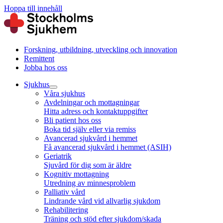
Hoppa till innehåll
Forskning, utbildning, utveckling och innovation
Remittent
Jobba hos oss
Sjukhus
Våra sjukhus
Avdelningar och mottagningar
Hitta adress och kontaktuppgifter
Bli patient hos oss
Boka tid själv eller via remiss
Avancerad sjukvård i hemmet
Få avancerad sjukvård i hemmet (ASIH)
Geriatrik
Sjuvård för dig som är äldre
Kognitiv mottagning
Utredning av minnesproblem
Palliativ vård
Lindrande vård vid allvarlig sjukdom
Rehabilitering
Träning och stöd efter sjukdom/skada