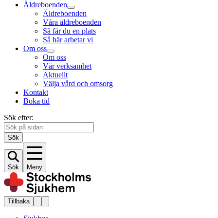
Äldreboenden
Äldreboenden
Våra äldreboenden
Så får du en plats
Så här arbetar vi
Om oss
Om oss
Vår verksamhet
Aktuellt
Välja vård och omsorg
Kontakt
Boka tid
Sök efter:
Sök
Sök
Meny
Tillbaka