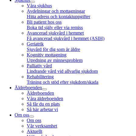
Sjukhus
Våra sjukhus
Avdelningar och mottagningar
Hitta adress och kontaktuppgifter
Bli patient hos oss
Boka tid själv eller via remiss
Avancerad sjukvård i hemmet
Få avancerad sjukvård i hemmet (ASIH)
Geriatrik
Sjuvård för dig som är äldre
Kognitiv mottagning
Utredning av minnesproblem
Palliativ vård
Lindrande vård vid allvarlig sjukdom
Rehabilitering
Träning och stöd efter sjukdom/skada
Äldreboenden
Äldreboenden
Våra äldreboenden
Så får du en plats
Så här arbetar vi
Om oss
Om oss
Vår verksamhet
Aktuellt