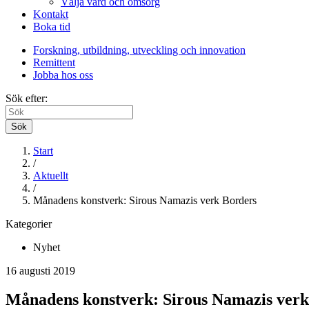
Välja vård och omsorg
Kontakt
Boka tid
Forskning, utbildning, utveckling och innovation
Remittent
Jobba hos oss
Sök efter:
Sök
Start
/
Aktuellt
/
Månadens konstverk: Sirous Namazis verk Borders
Kategorier
Nyhet
16 augusti 2019
Månadens konstverk: Sirous Namazis verk