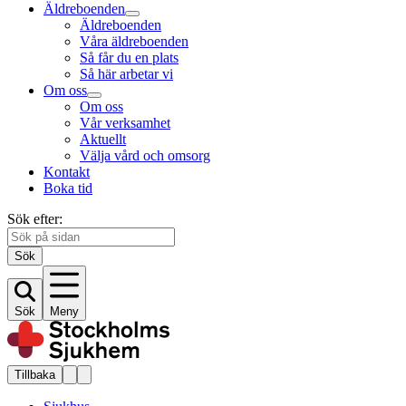
Äldreboenden
Äldreboenden
Våra äldreboenden
Så får du en plats
Så här arbetar vi
Om oss
Om oss
Vår verksamhet
Aktuellt
Välja vård och omsorg
Kontakt
Boka tid
Sök efter:
Sök
Sök
Meny
Tillbaka