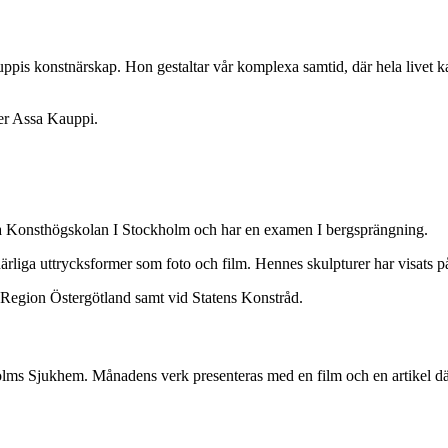
s konstnärskap. Hon gestaltar vår komplexa samtid, där hela livet kan 
ger Assa Kauppi.
a Konsthögskolan I Stockholm och har en examen I bergsprängning.
ga uttrycksformer som foto och film. Hennes skulpturer har visats på ett
i Region Östergötland samt vid Statens Konstråd.
lms Sjukhem. Månadens verk presenteras med en film och en artikel där k