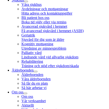
Sjukhus
Våra sjukhus
Avdelningar och mottagningar
Hitta adress och kontaktuppgifter
Bli patient hos oss
Boka tid själv eller via remiss
Avancerad sjukvård i hemmet
Få avancerad sjukvård i hemmet (ASIH)
Geriatrik
Sjuvård för dig som är äldre
Kognitiv mottagning
Utredning av minnesproblem
Palliativ vård
Lindrande vård vid allvarlig sjukdom
Rehabilitering
Träning och stöd efter sjukdom/skada
Äldreboenden
Äldreboenden
Våra äldreboenden
Så får du en plats
Så här arbetar vi
Om oss
Om oss
Vår verksamhet
Aktuellt