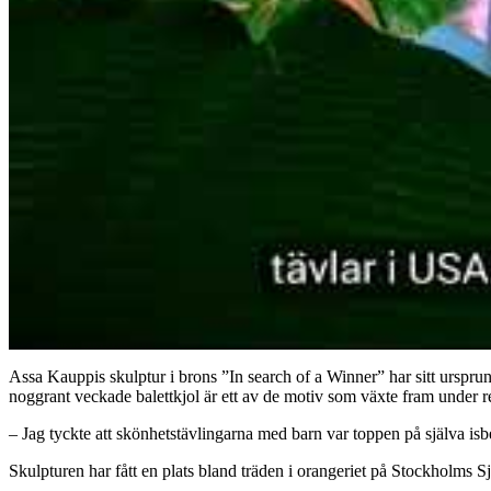
Assa Kauppis skulptur i brons ”In search of a Winner” har sitt urspru
noggrant veckade balettkjol är ett av de motiv som växte fram under r
– Jag tyckte att skönhetstävlingarna med barn var toppen på själva i
Skulpturen har fått en plats bland träden i orangeriet på Stockholms 