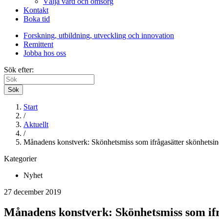
Välja vård och omsorg
Kontakt
Boka tid
Forskning, utbildning, utveckling och innovation
Remittent
Jobba hos oss
Sök efter:
Sök
Start
/
Aktuellt
/
Månadens konstverk: Skönhetsmiss som ifrågasätter skönhetsin
Kategorier
Nyhet
27 december 2019
Månadens konstverk: Skönhetsmiss som ifr