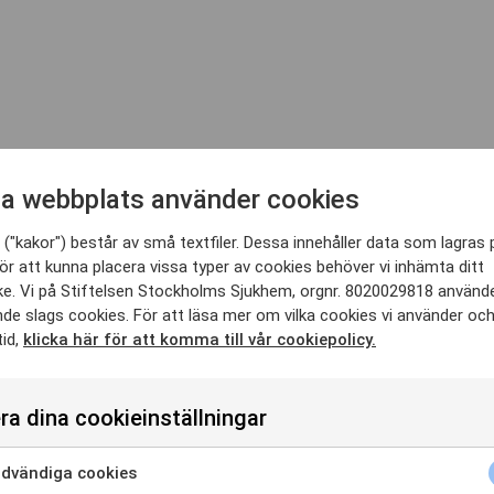
a webbplats använder cookies
 ur röd granit. Den tunga stenen står i kontrast till den virvel- och
("kakor") består av små textfiler. Dessa innehåller data som lagras 
ur röd granit. Den tunga stenen står i kontrast till den virvel- och 
ör att kunna placera vissa typer av cookies behöver vi inhämta ditt
e. Vi på Stiftelsen Stockholms Sjukhem, orgnr. 8020029818 använd
gänglig så de äldre kan komma ända fram till den. Jag ville att man sku
nde slags cookies. För att läsa mer om vilka cookies vi använder oc
tid,
klicka här för att komma till vår cookiepolicy.
 yta på ovansidan. I skålen bubblar vatten stilla upp och rinner ner för
ra dina cookieinställningar
inte bara en massa vatten som pumpas ut i onödan.
dvändiga cookies
å. Skulpturen står på granitplattor och platsen är utformad särskilt f