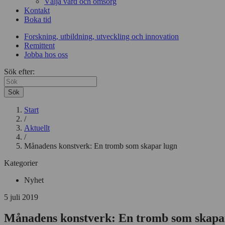
Välja vård och omsorg
Kontakt
Boka tid
Forskning, utbildning, utveckling och innovation
Remittent
Jobba hos oss
Sök efter:
Sök
Start
/
Aktuellt
/
Månadens konstverk: En tromb som skapar lugn
Kategorier
Nyhet
5 juli 2019
Månadens konstverk: En tromb som skapa