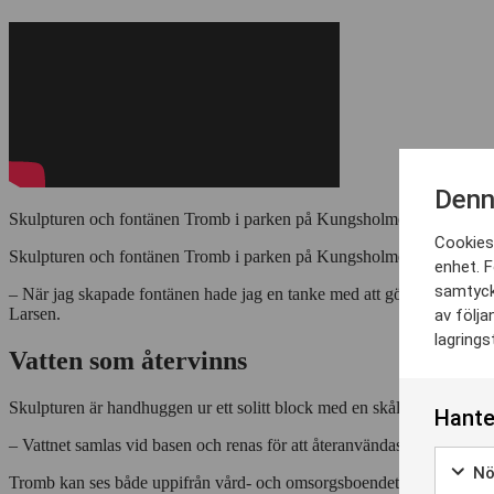
Denn
Skulpturen och fontänen Tromb i parken på Kungsholmen är handhuggen
Cookies 
Skulpturen och fontänen Tromb i parken på Kungsholmen är handhuggen 
enhet. F
samtyck
– När jag skapade fontänen hade jag en tanke med att göra den lättill
Larsen.
av följa
lagrings
Vatten som återvinns
Skulpturen är handhuggen ur ett solitt block med en skålformad polerad
Hante
– Vattnet samlas vid basen och renas för att återanvändas. Så det är 
Nö
Tromb kan ses både uppifrån vård- och omsorgsboendet och från markniv