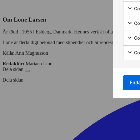
Marke
för
Coo
att
Marke
samt
Om Lone Larsen
för
Co
till
att
Marke
använ
Är född i 1955 i Esbjerg, Danmark. Hennes verk är ofta utförda i ori
samt
för
av
Co
till
att
Nödvä
Lone är flerfaldigt belönad med stipendier och är representerad i fl
Marke
använ
samt
cooki
för
av
Co
Källa: Ann Magnusson
till
att
Cooki
Marke
använ
samt
för
Redaktör:
Mariana Lind
för
av
till
statis
Dela sidan
att
Cooki
använ
samt
för
av
Dela sidan
till
End
annon
Cooki
använ
för
av
perso
Cooki
annon
för
anpas
annon