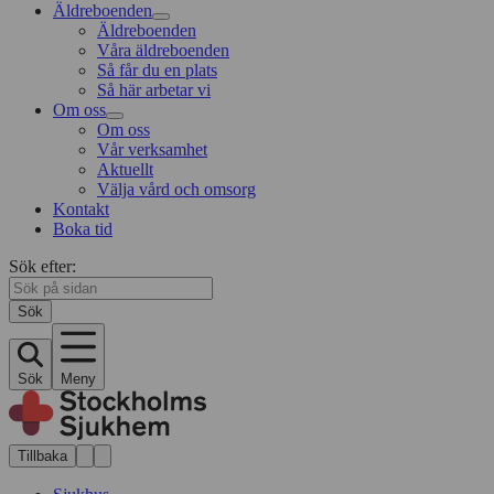
Äldreboenden
Äldreboenden
Våra äldreboenden
Så får du en plats
Så här arbetar vi
Om oss
Om oss
Vår verksamhet
Aktuellt
Välja vård och omsorg
Kontakt
Boka tid
Sök efter:
Sök
Sök
Meny
Tillbaka