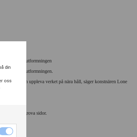
 trombliknande utformningen
på din
trombliknande utformningen.
er oss
lle kunna se och uppleva verket på nära håll, säger konstnären Lone
h
 skulpturens grova sidor.
Nödvändiga
ör den.
cookies