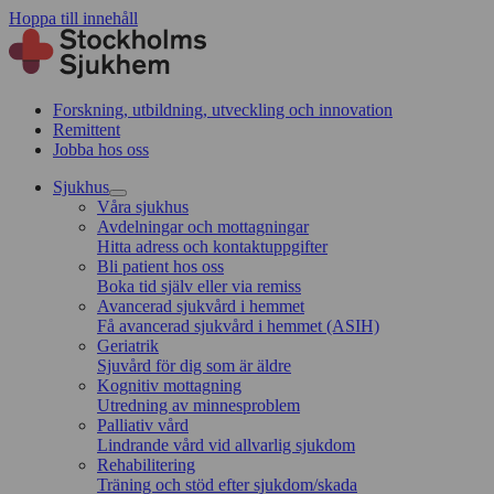
Hoppa till innehåll
Forskning, utbildning, utveckling och innovation
Remittent
Jobba hos oss
Sjukhus
Våra sjukhus
Avdelningar och mottagningar
Hitta adress och kontaktuppgifter
Bli patient hos oss
Boka tid själv eller via remiss
Avancerad sjukvård i hemmet
Få avancerad sjukvård i hemmet (ASIH)
Geriatrik
Sjuvård för dig som är äldre
Kognitiv mottagning
Utredning av minnesproblem
Palliativ vård
Lindrande vård vid allvarlig sjukdom
Rehabilitering
Träning och stöd efter sjukdom/skada