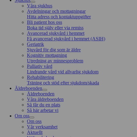
Sjukhus
Våra sjukhus
Avdelningar och mottagningar
Hitta adress och kontaktuppgifter
Bli patient hos oss
Boka tid själv eller via remiss
Avancerad sjukvård i hemmet
Få avancerad sjukvård i hemmet (ASIH)
Geriatrik
Sjuvård för dig som är äldre
Kognitiv mottagning
Utredning av minnesproblem
Palliativ vård
Lindrande vård vid allvarlig sjukdom
Rehabilitering
Träning och stöd efter sjukdom/skada
Äldreboenden
Äldreboenden
Våra äldreboenden
Så får du en plats
Så här arbetar vi
Om oss
Om oss
Vår verksamhet
Aktuellt