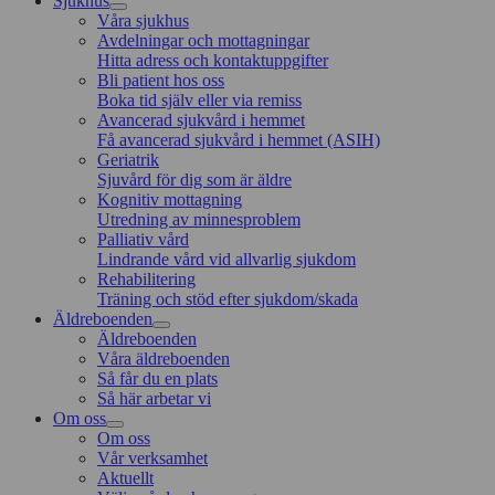
Sjukhus
Våra sjukhus
Avdelningar och mottagningar
Hitta adress och kontaktuppgifter
Bli patient hos oss
Boka tid själv eller via remiss
Avancerad sjukvård i hemmet
Få avancerad sjukvård i hemmet (ASIH)
Geriatrik
Sjuvård för dig som är äldre
Kognitiv mottagning
Utredning av minnesproblem
Palliativ vård
Lindrande vård vid allvarlig sjukdom
Rehabilitering
Träning och stöd efter sjukdom/skada
Äldreboenden
Äldreboenden
Våra äldreboenden
Så får du en plats
Så här arbetar vi
Om oss
Om oss
Vår verksamhet
Aktuellt