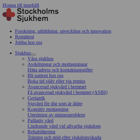
Hoppa till innehåll
Forskning, utbildning, utveckling och innovation
Remittent
Jobba hos oss
Sjukhus
Våra sjukhus
Avdelningar och mottagningar
Hitta adress och kontaktuppgifter
Bli patient hos oss
Boka tid själv eller via remiss
Avancerad sjukvård i hemmet
Få avancerad sjukvård i hemmet (ASIH)
Geriatrik
Sjuvård för dig som är äldre
Kognitiv mottagning
Utredning av minnesproblem
Palliativ vård
Lindrande vård vid allvarlig sjukdom
Rehabilitering
Träning och stöd efter sjukdom/skada