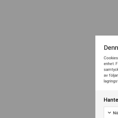
Denn
Cookies 
enhet. F
samtyck
av följa
lagrings
Hante
Nö