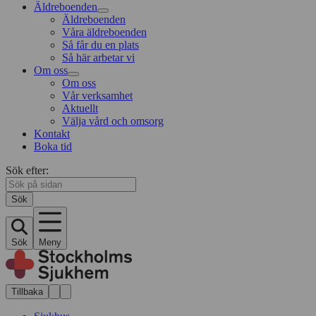
Äldreboenden
Äldreboenden
Våra äldreboenden
Så får du en plats
Så här arbetar vi
Om oss
Om oss
Vår verksamhet
Aktuellt
Välja vård och omsorg
Kontakt
Boka tid
Sök efter:
Sök
Sök
Meny
Tillbaka