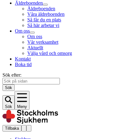
Äldreboenden
Äldreboenden
Våra äldreboenden
Så får du en plats
Så här arbetar vi
Om oss
Om oss
Vår verksamhet
Aktuellt
Välja vård och omsorg
Kontakt
Boka tid
Sök efter:
Sök
Sök
Meny
Tillbaka