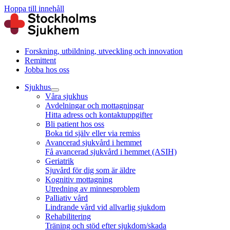
Hoppa till innehåll
Forskning, utbildning, utveckling och innovation
Remittent
Jobba hos oss
Sjukhus
Våra sjukhus
Avdelningar och mottagningar
Hitta adress och kontaktuppgifter
Bli patient hos oss
Boka tid själv eller via remiss
Avancerad sjukvård i hemmet
Få avancerad sjukvård i hemmet (ASIH)
Geriatrik
Sjuvård för dig som är äldre
Kognitiv mottagning
Utredning av minnesproblem
Palliativ vård
Lindrande vård vid allvarlig sjukdom
Rehabilitering
Träning och stöd efter sjukdom/skada