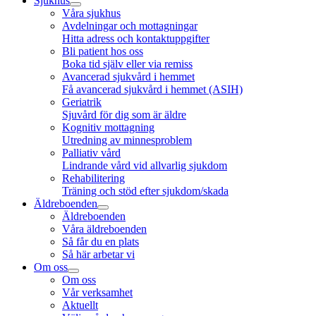
Sjukhus
Våra sjukhus
Avdelningar och mottagningar
Hitta adress och kontaktuppgifter
Bli patient hos oss
Boka tid själv eller via remiss
Avancerad sjukvård i hemmet
Få avancerad sjukvård i hemmet (ASIH)
Geriatrik
Sjuvård för dig som är äldre
Kognitiv mottagning
Utredning av minnesproblem
Palliativ vård
Lindrande vård vid allvarlig sjukdom
Rehabilitering
Träning och stöd efter sjukdom/skada
Äldreboenden
Äldreboenden
Våra äldreboenden
Så får du en plats
Så här arbetar vi
Om oss
Om oss
Vår verksamhet
Aktuellt