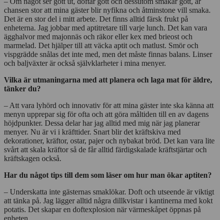
– Om något ser gott ut, doftar gott och dessutom smakar gott, är
chansen stor att mina gäster blir nyfikna och åtminstone vill smaka.
Det är en stor del i mitt arbete. Det finns alltid färsk frukt på
enheterna. Jag jobbar med aptitretare till varje lunch. Det kan vara
ägghalvor med majonnäs och räkor eller kex med brieost och
marmelad. Det hjälper till att väcka aptit och matlust. Smör och
vispgrädde snålas det inte med, men det måste finnas balans. Linser
och baljväxter är också självklarheter i mina menyer.
Vilka är utmaningarna med att planera och laga mat för äldre,
tänker du?
– Att vara lyhörd och innovativ för att mina gäster inte ska känna att
menyn upprepar sig för ofta och att göra måltiden till en av dagens
höjdpunkter. Dessa delar har jag alltid med mig när jag planerar
menyer. Nu är vi i kräfttider. Snart blir det kräftskiva med
dekorationer, kräftor, ostar, pajer och nybakat bröd. Det kan vara lite
svårt att skala kräftor så de får alltid färdigskalade kräftstjärtar och
kräftskagen också.
Har du något tips till dem som läser om hur man ökar aptiten?
– Underskatta inte gästernas smaklökar. Doft och utseende är viktigt
att tänka på. Jag lägger alltid några dillkvistar i kantinerna med kokt
potatis. Det skapar en doftexplosion när värmeskåpet öppnas på
enheten.