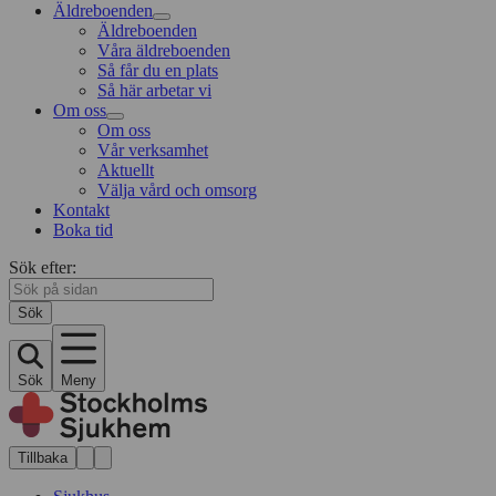
Äldreboenden
Äldreboenden
Våra äldreboenden
Så får du en plats
Så här arbetar vi
Om oss
Om oss
Vår verksamhet
Aktuellt
Välja vård och omsorg
Kontakt
Boka tid
Sök efter:
Sök
Sök
Meny
Tillbaka