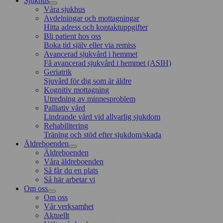
Sjukhus
Våra sjukhus
Avdelningar och mottagningar
Hitta adress och kontaktuppgifter
Bli patient hos oss
Boka tid själv eller via remiss
Avancerad sjukvård i hemmet
Få avancerad sjukvård i hemmet (ASIH)
Geriatrik
Sjuvård för dig som är äldre
Kognitiv mottagning
Utredning av minnesproblem
Palliativ vård
Lindrande vård vid allvarlig sjukdom
Rehabilitering
Träning och stöd efter sjukdom/skada
Äldreboenden
Äldreboenden
Våra äldreboenden
Så får du en plats
Så här arbetar vi
Om oss
Om oss
Vår verksamhet
Aktuellt