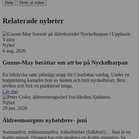
Dela
Skriv ut sidan
Relaterade nyheter
Nyhet
6 aug. 2026
Gunne-May berättar om att bo på Nyckelharpan
En ridolycka satte plötsligt stopp för Charlottas vardag. Under en
hoppträning kastades hon av hästen och bröt nyckelbenet, flera
revben och fick en punkterad lunga.
Läs mer
Nyhet
29 jun. 2026
Äldreomsorgens nyhetsbrev- juni
Sommarfest, midsommarfest, fotbollsfeber (folkfest!)… Juni är en
festlig månad. Därmed har mitt junibrev en festlig stämning. Se