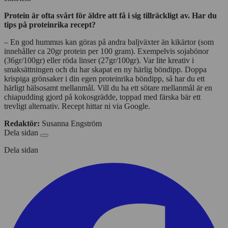
Protein är ofta svårt för äldre att få i sig tillräckligt av. Har du
tips på proteinrika recept?
– En god hummus kan göras på andra baljväxter än kikärtor (som
innehåller ca 20gr protein per 100 gram). Exempelvis sojabönor
(36gr/100gr) eller röda linser (27gr/100gr). Var lite kreativ i
smaksättningen och du har skapat en ny härlig böndipp. Doppa
krispiga grönsaker i din egen proteinrika böndipp, så har du ett
härligt hälsosamt mellanmål. Vill du ha ett sötare mellanmål är en
chiapudding gjord på kokosgrädde, toppad med färska bär ett
trevligt alternativ. Recept hittar ni via Google.
Redaktör:
Susanna Engström
Dela sidan
Dela sidan