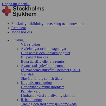
Hoppa till innehåll
Forskning, utbildning, utveckling och innovation
Remittent
Jobba hos oss
Sjukhus
Våra sjukhus
Avdelningar och mottagningar
Hitta adress och kontaktuppgifter
Bli patient hos oss
Boka tid själv eller via remiss
Avancerad sjukvård i hemmet
Få avancerad sjukvård i hemmet (ASIH)
Geriatrik
Sjuvård för dig som är äldre
Kognitiv mottagning
Utredning av minnesproblem
Palliativ vård
Lindrande vård vid allvarlig sjukdom
Rehabilitering
Träning och stöd efter sjukdom/skada