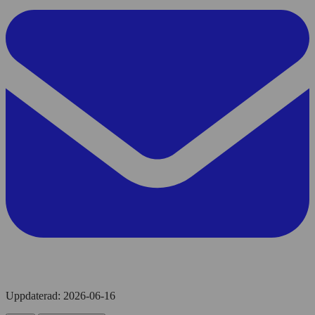
personlig
Cookies
annonsmätning
för
anpassade
annonser
Uppdaterad:
2026-06-16