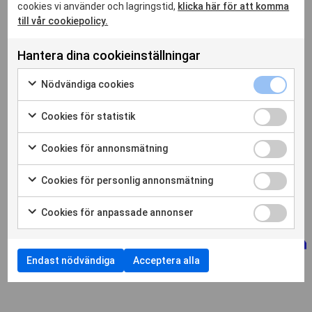
cookies vi använder och lagringstid,
klicka här för att komma
till vår cookiepolicy.
Hantera dina cookieinställningar
Nödvändiga
Nödvändiga cookies
cookies
Markera
kryssruta
för
Cookies
Cookies för statistik
att
för
Markera
samtycka
statistik
för
Cookies
Cookies för annonsmätning
till
kryssruta
att
för
Markera
användning
samtycka
annonsmätn
för
av
Cookies
Cookies för personlig annonsmätning
till
kryssruta
att
Nödvändiga
för
Markera
användning
samtycka
cookies
personlig
för
av
Cookies
Cookies för anpassade annonser
till
annonsmätn
att
Cookies
för
Markera
användning
kryssruta
samtycka
för
anpassade
för
av
till
statistik
annonser
att
Cookies
användning
Endast nödvändiga
Acceptera alla
kryssruta
samtycka
för
av
till
annonsmätning
Cookies
användning
för
av