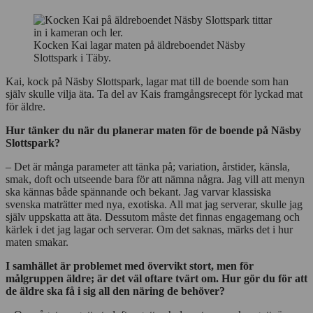
Kocken Kai lagar maten på äldreboendet Näsby
Slottspark i Täby.
Kai, kock på Näsby Slottspark, lagar mat till de boende som han
själv skulle vilja äta. Ta del av Kais framgångsrecept för lyckad mat
för äldre.
Hur tänker du när du planerar maten för de boende på Näsby
Slottspark?
– Det är många parameter att tänka på; variation, årstider, känsla,
smak, doft och utseende bara för att nämna några. Jag vill att menyn
ska kännas både spännande och bekant. Jag varvar klassiska
svenska maträtter med nya, exotiska. All mat jag serverar, skulle jag
själv uppskatta att äta. Dessutom måste det finnas engagemang och
kärlek i det jag lagar och serverar. Om det saknas, märks det i hur
maten smakar.
I samhället är problemet med övervikt stort, men för
målgruppen äldre; är det väl oftare tvärt om.
Hur gör du för att
de äldre ska få i sig all den näring de behöver?