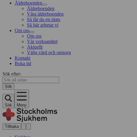
Äldreboenden
Äldreboenden
Våra äldreboenden
Så får du en plats
Så här arbetar vi
Om oss
Om oss
Vår verksamhet
Aktuellt
Välja vård och omsorg
Kontakt
Boka tid
Sök efter:
Sök
Sök
Meny
Tillbaka