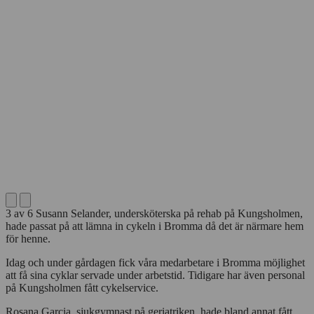
3
av
6
Susann Selander, undersköterska på rehab på Kungsholmen,
hade passat på att lämna in cykeln i Bromma då det är närmare hem
för henne.
Idag och under gårdagen fick våra medarbetare i Bromma möjlighet
att få sina cyklar servade under arbetstid. Tidigare har även personal
på Kungsholmen fått cykelservice.
Rosana Garcia, sjukgymnast på geriatriken, hade bland annat fått