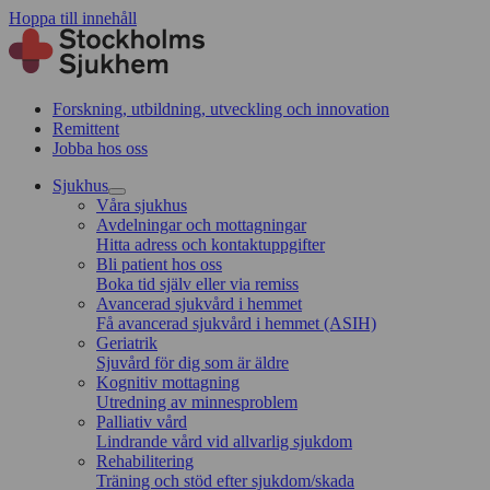
Hoppa till innehåll
Forskning, utbildning, utveckling och innovation
Remittent
Jobba hos oss
Sjukhus
Våra sjukhus
Avdelningar och mottagningar
Hitta adress och kontaktuppgifter
Bli patient hos oss
Boka tid själv eller via remiss
Avancerad sjukvård i hemmet
Få avancerad sjukvård i hemmet (ASIH)
Geriatrik
Sjuvård för dig som är äldre
Kognitiv mottagning
Utredning av minnesproblem
Palliativ vård
Lindrande vård vid allvarlig sjukdom
Rehabilitering
Träning och stöd efter sjukdom/skada