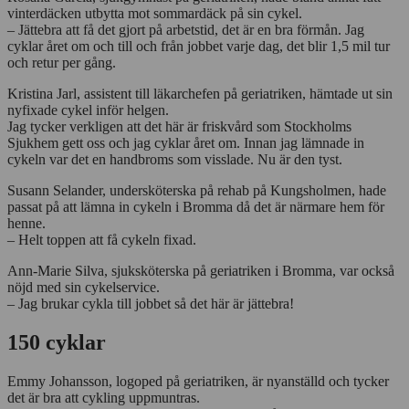
vinterdäcken utbytta mot sommardäck på sin cykel.
– Jättebra att få det gjort på arbetstid, det är en bra förmån. Jag
cyklar året om och till och från jobbet varje dag, det blir 1,5 mil tur
och retur per gång.
Kristina Jarl, assistent till läkarchefen på geriatriken, hämtade ut sin
nyfixade cykel inför helgen.
Jag tycker verkligen att det här är friskvård som Stockholms
Sjukhem gett oss och jag cyklar året om. Innan jag lämnade in
cykeln var det en handbroms som visslade. Nu är den tyst.
Susann Selander, undersköterska på rehab på Kungsholmen, hade
passat på att lämna in cykeln i Bromma då det är närmare hem för
henne.
– Helt toppen att få cykeln fixad.
Ann-Marie Silva, sjuksköterska på geriatriken i Bromma, var också
nöjd med sin cykelservice.
– Jag brukar cykla till jobbet så det här är jättebra!
150 cyklar
Emmy Johansson, logoped på geriatriken, är nyanställd och tycker
det är bra att cykling uppmuntras.