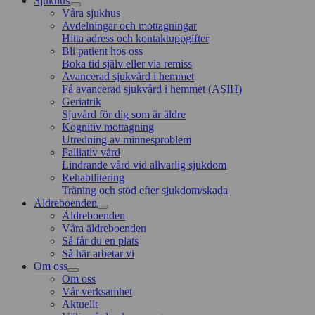
Sjukhus
Våra sjukhus
Avdelningar och mottagningar
Hitta adress och kontaktuppgifter
Bli patient hos oss
Boka tid själv eller via remiss
Avancerad sjukvård i hemmet
Få avancerad sjukvård i hemmet (ASIH)
Geriatrik
Sjuvård för dig som är äldre
Kognitiv mottagning
Utredning av minnesproblem
Palliativ vård
Lindrande vård vid allvarlig sjukdom
Rehabilitering
Träning och stöd efter sjukdom/skada
Äldreboenden
Äldreboenden
Våra äldreboenden
Så får du en plats
Så här arbetar vi
Om oss
Om oss
Vår verksamhet
Aktuellt