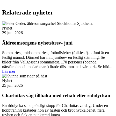
Relaterade nyheter
Nyhet
29 jun. 2026
Äldreomsorgens nyhetsbrev- juni
Sommarfest, midsommarfest, fotbollsfeber (folkfest!)… Juni är en
festlig månad. Därmed har mitt junibrev en festlig stämning. Se
bilder från Vallgossens sommarfest. 170 personer (boende,
närstående och medarbetare) firade tillsammans i vår park. Se bild...
Läs mer
Nyhet
25 jun. 2026
Charlottas väg tillbaka med rehab efter ridolyckan
En ridolycka satte plötsligt stopp för Charlottas vardag. Under en
hoppträning kastades hon av hästen och bröt nyckelbenet, flera
revben och fick en punkterad lunga.