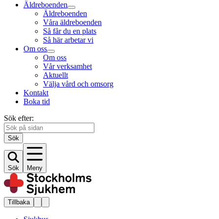
Äldreboenden
Äldreboenden
Våra äldreboenden
Så får du en plats
Så här arbetar vi
Om oss
Om oss
Vår verksamhet
Aktuellt
Välja vård och omsorg
Kontakt
Boka tid
Sök efter:
Sök
Sök
Meny
Tillbaka