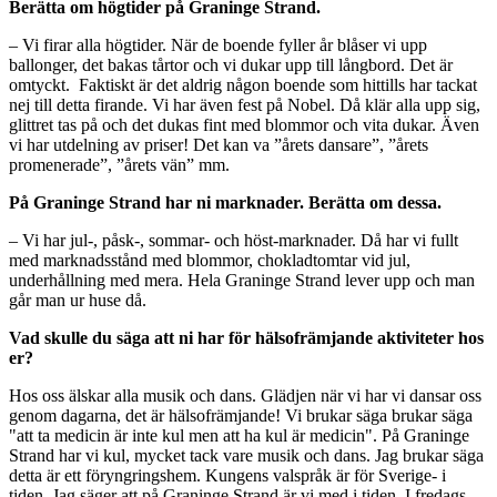
Berätta om högtider på Graninge Strand.
– Vi firar alla högtider. När de boende fyller år blåser vi upp
ballonger, det bakas tårtor och vi dukar upp till långbord. Det är
omtyckt. Faktiskt är det aldrig någon boende som hittills har tackat
nej till detta firande. Vi har även fest på Nobel. Då klär alla upp sig,
glittret tas på och det dukas fint med blommor och vita dukar. Även
vi har utdelning av priser! Det kan va ”årets dansare”, ”årets
promenerade”, ”årets vän” mm.
På Graninge Strand har ni marknader. Berätta om dessa.
– Vi har jul-, påsk-, sommar- och höst-marknader. Då har vi fullt
med marknadsstånd med blommor, chokladtomtar vid jul,
underhållning med mera. Hela Graninge Strand lever upp och man
går man ur huse då.
Vad skulle du säga att ni har för hälsofrämjande aktiviteter hos
er?
Hos oss älskar alla musik och dans. Glädjen när vi har vi dansar oss
genom dagarna, det är hälsofrämjande! Vi brukar säga brukar säga
"att ta medicin är inte kul men att ha kul är medicin". På Graninge
Strand har vi kul, mycket tack vare musik och dans. Jag brukar säga
detta är ett föryngringshem. Kungens valspråk är för Sverige- i
tiden. Jag säger att på Graninge Strand är vi med i tiden. I fredags