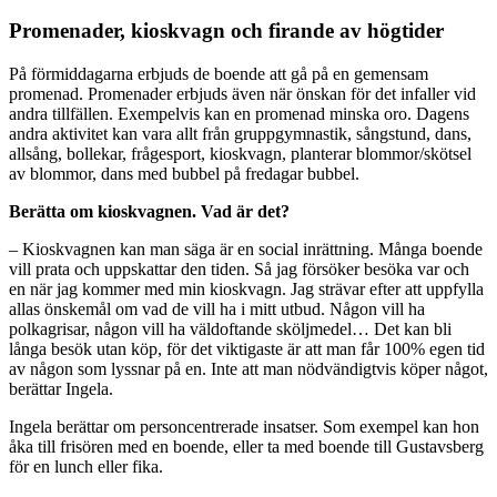
Promenader, kioskvagn och firande av högtider
På förmiddagarna erbjuds de boende att gå på en gemensam
promenad. Promenader erbjuds även när önskan för det infaller vid
andra tillfällen. Exempelvis kan en promenad minska oro. Dagens
andra aktivitet kan vara allt från gruppgymnastik, sångstund, dans,
allsång, bollekar, frågesport, kioskvagn, planterar blommor/skötsel
av blommor, dans med bubbel på fredagar bubbel.
Berätta om kioskvagnen. Vad är det?
– Kioskvagnen kan man säga är en social inrättning. Många boende
vill prata och uppskattar den tiden. Så jag försöker besöka var och
en när jag kommer med min kioskvagn. Jag strävar efter att uppfylla
allas önskemål om vad de vill ha i mitt utbud. Någon vill ha
polkagrisar, någon vill ha väldoftande sköljmedel… Det kan bli
långa besök utan köp, för det viktigaste är att man får 100% egen tid
av någon som lyssnar på en. Inte att man nödvändigtvis köper något,
berättar Ingela.
Ingela berättar om personcentrerade insatser. Som exempel kan hon
åka till frisören med en boende, eller ta med boende till Gustavsberg
för en lunch eller fika.