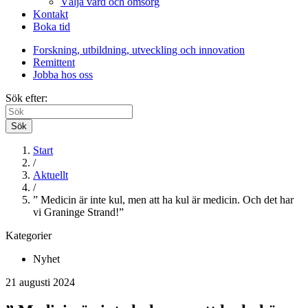
Välja vård och omsorg
Kontakt
Boka tid
Forskning, utbildning, utveckling och innovation
Remittent
Jobba hos oss
Sök efter:
Sök
Start
/
Aktuellt
/
” Medicin är inte kul, men att ha kul är medicin. Och det har
vi Graninge Strand!”
Kategorier
Nyhet
21 augusti 2024