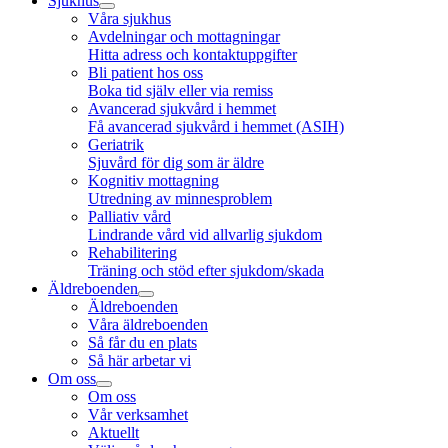
Sjukhus
Våra sjukhus
Avdelningar och mottagningar
Hitta adress och kontaktuppgifter
Bli patient hos oss
Boka tid själv eller via remiss
Avancerad sjukvård i hemmet
Få avancerad sjukvård i hemmet (ASIH)
Geriatrik
Sjuvård för dig som är äldre
Kognitiv mottagning
Utredning av minnesproblem
Palliativ vård
Lindrande vård vid allvarlig sjukdom
Rehabilitering
Träning och stöd efter sjukdom/skada
Äldreboenden
Äldreboenden
Våra äldreboenden
Så får du en plats
Så här arbetar vi
Om oss
Om oss
Vår verksamhet
Aktuellt