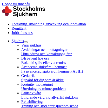
Hoppa till innehåll
Forskning, utbildning, utveckling och innovation
Remittent
Jobba hos oss
Sjukhus
Våra sjukhus
Avdelningar och mottagningar
Hitta adress och kontaktuppgifter
Bli patient hos oss
Boka tid själv eller via remiss
Avancerad sjukvård i hemmet
Få avancerad sjukvård i hemmet (ASIH)
Geriatrik
Sjuvård för dig som är äldre
Kognitiv mottagning
Utredning av minnesproblem
Palliativ vård
Lindrande vård vid allvarlig sjukdom
Rehabilitering
Träning och stöd efter sjukdom/skada