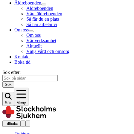
Äldreboenden
Äldreboenden
Våra äldreboenden
Så får du en plats
Så här arbetar vi
Om oss
Om oss
Vår verksamhet
Aktuellt
Välja vård och omsorg
Kontakt
Boka tid
Sök efter:
Sök
Sök
Meny
Tillbaka