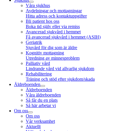
Sjukhus
Våra sjukhus
Avdelningar och mottagningar
Hitta adress och kontaktuppgifter
Bli patient hos oss
Boka tid själv eller via remiss
Avancerad sjukvård i hemmet
Få avancerad sjukvård i hemmet (ASIH)
Geriatrik
Sjuvård för dig som är äldre
Kognitiv mottagning
Utredning av minnesproblem
Palliativ vård
Lindrande vård vid allvarlig sjukdom
Rehabilitering
Träning och stöd efter sjukdom/skada
Äldreboenden
Äldreboenden
Våra äldreboenden
Så får du en plats
Så här arbetar vi
Om oss
Om oss
Vår verksamhet
Aktuellt