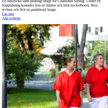
En ridolycka satte plötsligt stopp för Charlottas vardag. Under en
hoppträning kastades hon av hästen och bröt nyckelbenet, flera
revben och fick en punkterad lunga.
Läs mer
Alla nyheter