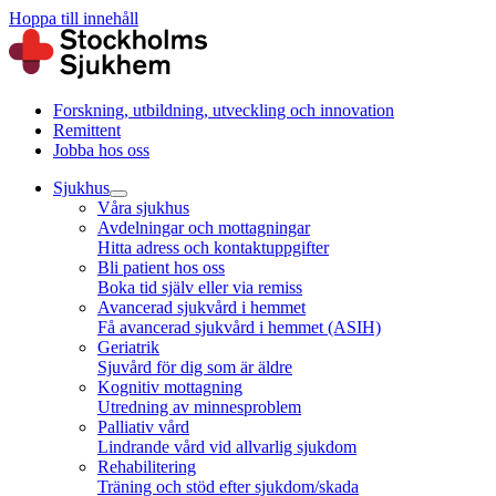
Hoppa till innehåll
Forskning, utbildning, utveckling och innovation
Remittent
Jobba hos oss
Sjukhus
Våra sjukhus
Avdelningar och mottagningar
Hitta adress och kontaktuppgifter
Bli patient hos oss
Boka tid själv eller via remiss
Avancerad sjukvård i hemmet
Få avancerad sjukvård i hemmet (ASIH)
Geriatrik
Sjuvård för dig som är äldre
Kognitiv mottagning
Utredning av minnesproblem
Palliativ vård
Lindrande vård vid allvarlig sjukdom
Rehabilitering
Träning och stöd efter sjukdom/skada