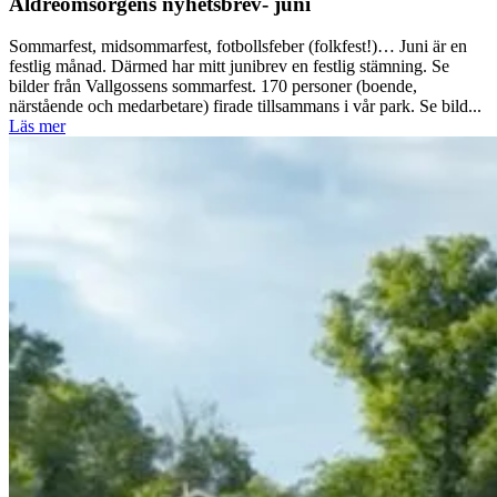
Äldreomsorgens nyhetsbrev- juni
Sommarfest, midsommarfest, fotbollsfeber (folkfest!)… Juni är en
festlig månad. Därmed har mitt junibrev en festlig stämning. Se
bilder från Vallgossens sommarfest. 170 personer (boende,
närstående och medarbetare) firade tillsammans i vår park. Se bild...
Läs mer