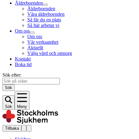
Äldreboenden
Äldreboenden
Våra äldreboenden
Så får du en plats
Så här arbetar vi
Om oss
Om oss
Vår verksamhet
Aktuellt
Välja vård och omsorg
Kontakt
Boka tid
Sök efter:
Sök
Sök
Meny
Tillbaka