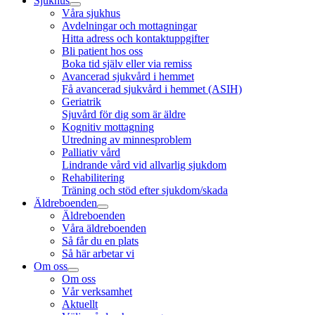
Sjukhus
Våra sjukhus
Avdelningar och mottagningar
Hitta adress och kontaktuppgifter
Bli patient hos oss
Boka tid själv eller via remiss
Avancerad sjukvård i hemmet
Få avancerad sjukvård i hemmet (ASIH)
Geriatrik
Sjuvård för dig som är äldre
Kognitiv mottagning
Utredning av minnesproblem
Palliativ vård
Lindrande vård vid allvarlig sjukdom
Rehabilitering
Träning och stöd efter sjukdom/skada
Äldreboenden
Äldreboenden
Våra äldreboenden
Så får du en plats
Så här arbetar vi
Om oss
Om oss
Vår verksamhet
Aktuellt