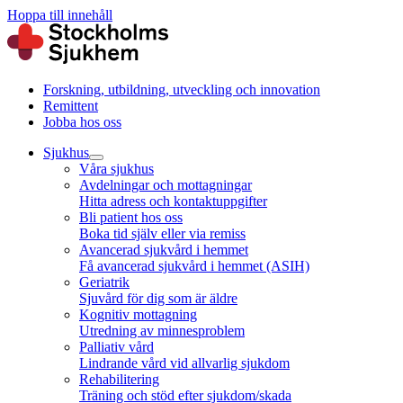
Hoppa till innehåll
Forskning, utbildning, utveckling och innovation
Remittent
Jobba hos oss
Sjukhus
Våra sjukhus
Avdelningar och mottagningar
Hitta adress och kontaktuppgifter
Bli patient hos oss
Boka tid själv eller via remiss
Avancerad sjukvård i hemmet
Få avancerad sjukvård i hemmet (ASIH)
Geriatrik
Sjuvård för dig som är äldre
Kognitiv mottagning
Utredning av minnesproblem
Palliativ vård
Lindrande vård vid allvarlig sjukdom
Rehabilitering
Träning och stöd efter sjukdom/skada