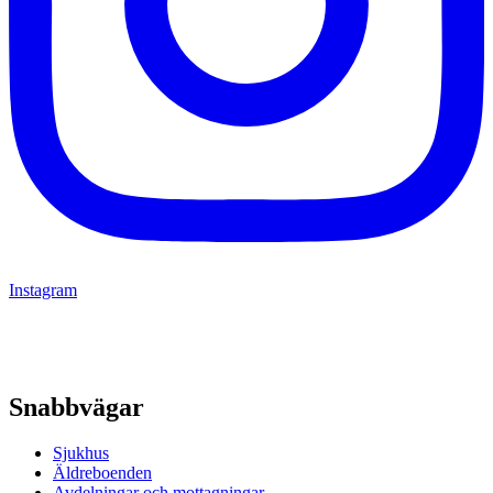
Instagram
Snabbvägar
Sjukhus
Äldreboenden
Avdelningar och mottagningar