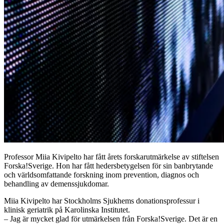
Professor Miia Kivipelto har fått årets forskarutmärkelse av stiftelsen
Forska!Sverige. Hon har fått hedersbetygelsen för sin banbrytande
och världsomfattande forskning inom prevention, diagnos och
behandling av demenssjukdomar.
Miia Kivipelto har Stockholms Sjukhems donationsprofessur i
klinisk geriatrik på Karolinska Institutet.
– Jag är mycket glad för utmärkelsen från Forska!Sverige. Det är en