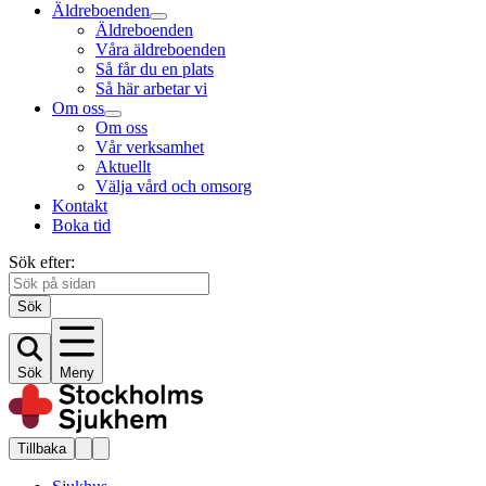
Äldreboenden
Äldreboenden
Våra äldreboenden
Så får du en plats
Så här arbetar vi
Om oss
Om oss
Vår verksamhet
Aktuellt
Välja vård och omsorg
Kontakt
Boka tid
Sök efter:
Sök
Sök
Meny
Tillbaka