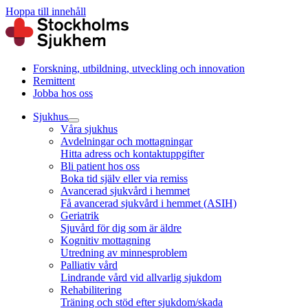
Hoppa till innehåll
Forskning, utbildning, utveckling och innovation
Remittent
Jobba hos oss
Sjukhus
Våra sjukhus
Avdelningar och mottagningar
Hitta adress och kontaktuppgifter
Bli patient hos oss
Boka tid själv eller via remiss
Avancerad sjukvård i hemmet
Få avancerad sjukvård i hemmet (ASIH)
Geriatrik
Sjuvård för dig som är äldre
Kognitiv mottagning
Utredning av minnesproblem
Palliativ vård
Lindrande vård vid allvarlig sjukdom
Rehabilitering
Träning och stöd efter sjukdom/skada