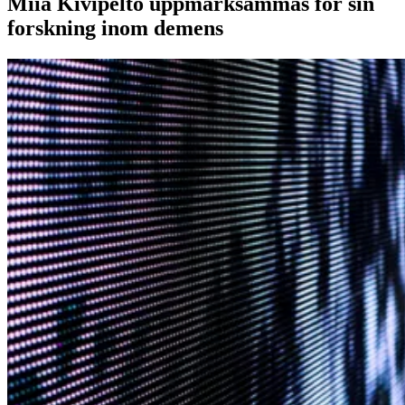
Miia Kivipelto uppmärksammas för sin
forskning inom demens