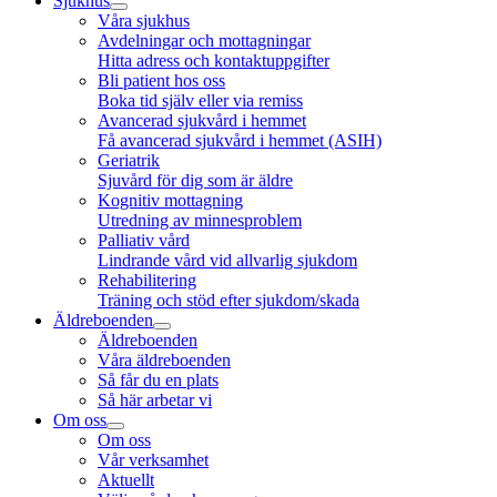
Sjukhus
Våra sjukhus
Avdelningar och mottagningar
Hitta adress och kontaktuppgifter
Bli patient hos oss
Boka tid själv eller via remiss
Avancerad sjukvård i hemmet
Få avancerad sjukvård i hemmet (ASIH)
Geriatrik
Sjuvård för dig som är äldre
Kognitiv mottagning
Utredning av minnesproblem
Palliativ vård
Lindrande vård vid allvarlig sjukdom
Rehabilitering
Träning och stöd efter sjukdom/skada
Äldreboenden
Äldreboenden
Våra äldreboenden
Så får du en plats
Så här arbetar vi
Om oss
Om oss
Vår verksamhet
Aktuellt