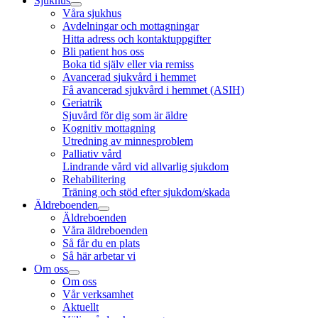
Sjukhus
Våra sjukhus
Avdelningar och mottagningar
Hitta adress och kontaktuppgifter
Bli patient hos oss
Boka tid själv eller via remiss
Avancerad sjukvård i hemmet
Få avancerad sjukvård i hemmet (ASIH)
Geriatrik
Sjuvård för dig som är äldre
Kognitiv mottagning
Utredning av minnesproblem
Palliativ vård
Lindrande vård vid allvarlig sjukdom
Rehabilitering
Träning och stöd efter sjukdom/skada
Äldreboenden
Äldreboenden
Våra äldreboenden
Så får du en plats
Så här arbetar vi
Om oss
Om oss
Vår verksamhet
Aktuellt