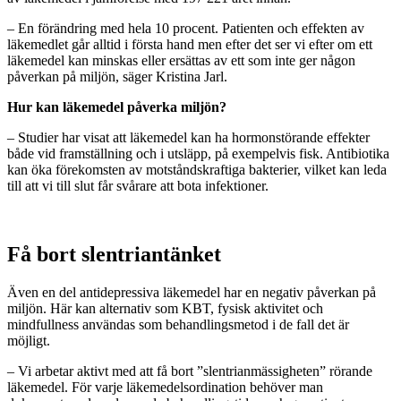
–
En förändring med hela 10 procent. Patienten och effekten av
läkemedlet går alltid i första hand men efter det ser vi efter om ett
läkemedel kan minskas eller ersättas av ett som inte ger någon
påverkan på miljön, säger Kristina Jarl.
Hur kan läkemedel påverka miljön?
–
Studier har visat att läkemedel kan ha hormonstörande effekter
både vid framställning och i utsläpp, på exempelvis fisk. Antibiotika
kan öka förekomsten av motståndskraftiga bakterier, vilket kan leda
till att vi till slut får svårare att bota infektioner.
Få bort slentriantänket
Även en del antidepressiva läkemedel har en negativ påverkan på
miljön. Här kan alternativ som KBT, fysisk aktivitet och
mindfullness användas som behandlingsmetod i de fall det är
möjligt.
–
Vi arbetar aktivt med att få bort ”slentrianmässigheten” rörande
läkemedel. För varje läkemedelsordination behöver man