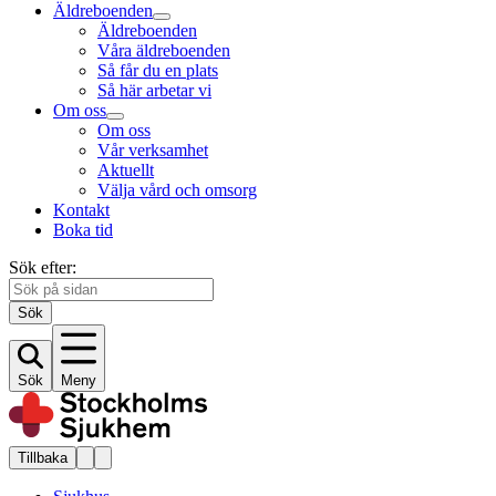
Äldreboenden
Äldreboenden
Våra äldreboenden
Så får du en plats
Så här arbetar vi
Om oss
Om oss
Vår verksamhet
Aktuellt
Välja vård och omsorg
Kontakt
Boka tid
Sök efter:
Sök
Sök
Meny
Tillbaka