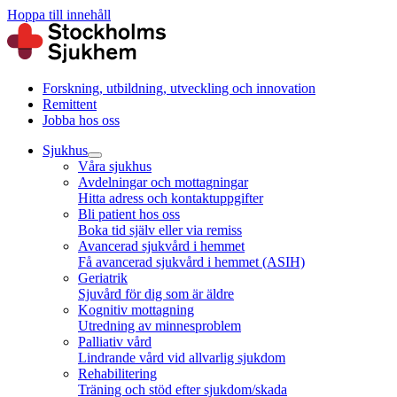
Hoppa till innehåll
Forskning, utbildning, utveckling och innovation
Remittent
Jobba hos oss
Sjukhus
Våra sjukhus
Avdelningar och mottagningar
Hitta adress och kontaktuppgifter
Bli patient hos oss
Boka tid själv eller via remiss
Avancerad sjukvård i hemmet
Få avancerad sjukvård i hemmet (ASIH)
Geriatrik
Sjuvård för dig som är äldre
Kognitiv mottagning
Utredning av minnesproblem
Palliativ vård
Lindrande vård vid allvarlig sjukdom
Rehabilitering
Träning och stöd efter sjukdom/skada