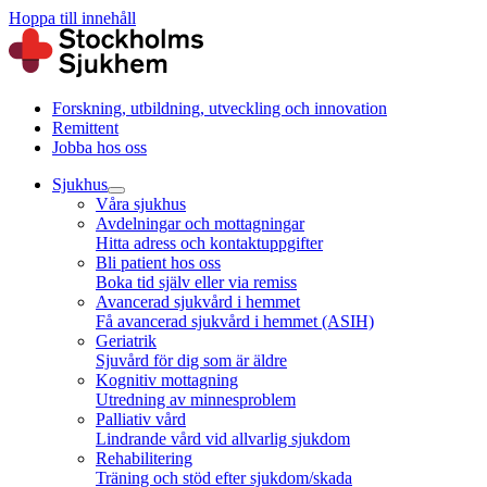
Hoppa till innehåll
Forskning, utbildning, utveckling och innovation
Remittent
Jobba hos oss
Sjukhus
Våra sjukhus
Avdelningar och mottagningar
Hitta adress och kontaktuppgifter
Bli patient hos oss
Boka tid själv eller via remiss
Avancerad sjukvård i hemmet
Få avancerad sjukvård i hemmet (ASIH)
Geriatrik
Sjuvård för dig som är äldre
Kognitiv mottagning
Utredning av minnesproblem
Palliativ vård
Lindrande vård vid allvarlig sjukdom
Rehabilitering
Träning och stöd efter sjukdom/skada