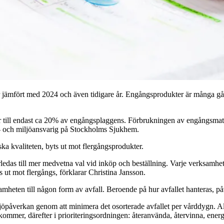
ämfört med 2024 och även tidigare år. Engångsprodukter är många gång
ill endast ca 20% av engångsplaggens. Förbrukningen av engångsmaterial 
ts- och miljöansvarig på Stockholms Sjukhem.
ka kvaliteten, byts ut mot flergångsprodukter.
s till mer medvetna val vid inköp och beställning. Varje verksamhet ser
ut mot flergångs, förklarar Christina Jansson.
samheten till någon form av avfall. Beroende på hur avfallet hanteras, p
öpåverkan genom att minimera det osorterade avfallet per vårddygn. Allt
ppkommer, därefter i prioriteringsordningen: återanvända, återvinna, ener