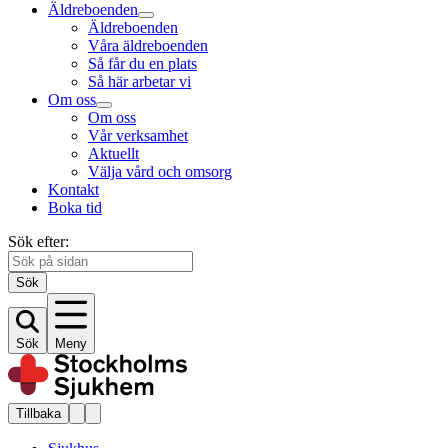
Äldreboenden
Äldreboenden
Våra äldreboenden
Så får du en plats
Så här arbetar vi
Om oss
Om oss
Vår verksamhet
Aktuellt
Välja vård och omsorg
Kontakt
Boka tid
Sök efter:
Sök
Sök
Meny
Tillbaka