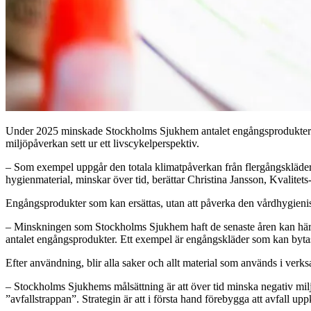
Under 2025 minskade Stockholms Sjukhem antalet engångsprodukter j
miljöpåverkan sett ur ett livscykelperspektiv.
– Som exempel uppgår den totala klimatpåverkan från flergångskläder t
hygienmaterial, minskar över tid, berättar Christina Jansson, Kvalite
Engångsprodukter som kan ersättas, utan att påverka den vårdhygienis
– Minskningen som Stockholms Sjukhem haft de senaste åren kan härleda
antalet engångsprodukter. Ett exempel är engångskläder som kan bytas 
Efter användning, blir alla saker och allt material som används i verk
– Stockholms Sjukhems målsättning är att över tid minska negativ milj
”avfallstrappan”. Strategin är att i första hand förebygga att avfall u