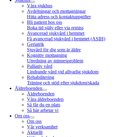
Sjukhus
Våra sjukhus
Avdelningar och mottagningar
Hitta adress och kontaktuppgifter
Bli patient hos oss
Boka tid själv eller via remiss
Avancerad sjukvård i hemmet
Få avancerad sjukvård i hemmet (ASIH)
Geriatrik
Sjuvård för dig som är äldre
Kognitiv mottagning
Utredning av minnesproblem
Palliativ vård
Lindrande vård vid allvarlig sjukdom
Rehabilitering
Träning och stöd efter sjukdom/skada
Äldreboenden
Äldreboenden
Våra äldreboenden
Så får du en plats
Så här arbetar vi
Om oss
Om oss
Vår verksamhet
Aktuellt