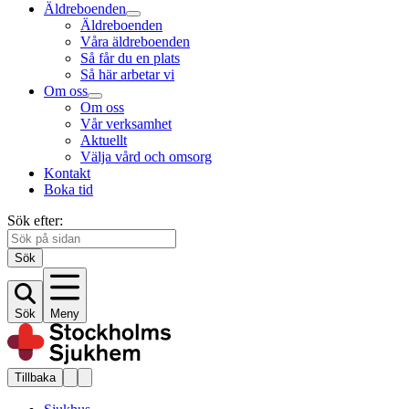
Äldreboenden
Äldreboenden
Våra äldreboenden
Så får du en plats
Så här arbetar vi
Om oss
Om oss
Vår verksamhet
Aktuellt
Välja vård och omsorg
Kontakt
Boka tid
Sök efter:
Sök
Sök
Meny
Tillbaka