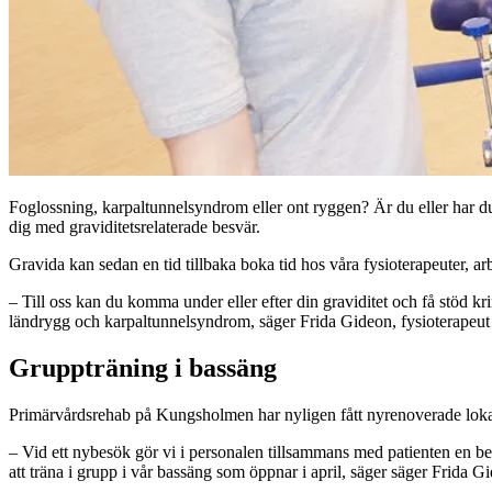
Foglossning, karpaltunnelsyndrom eller ont ryggen? Är du eller har du
dig med graviditetsrelaterade besvär.
Gravida kan sedan en tid tillbaka boka tid hos våra fysioterapeuter, ar
– Till oss kan du komma under eller efter din graviditet och få stöd k
ländrygg och karpaltunnelsyndrom, säger Frida Gideon, fysioterapeut
Gruppträning i bassäng
Primärvårdsrehab på Kungsholmen har nyligen fått nyrenoverade lokale
– Vid ett nybesök gör vi i personalen tillsammans med patienten en b
att träna i grupp i vår bassäng som öppnar i april, säger säger Frida G