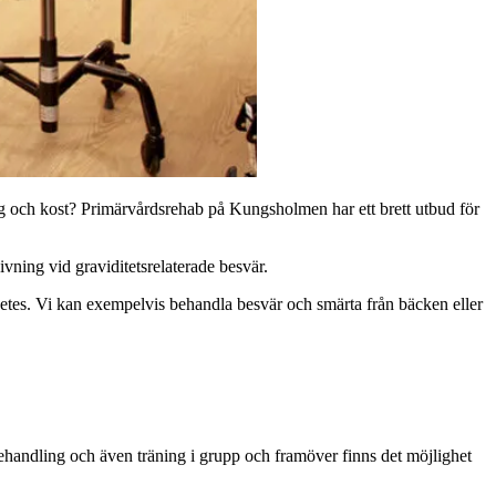
ing och kost? Primärvårdsrehab på Kungsholmen har ett brett utbud för
givning vid graviditetsrelaterade besvär.
abetes. Vi kan exempelvis behandla besvär och smärta från bäcken eller
ehandling och även träning i grupp och framöver finns det möjlighet