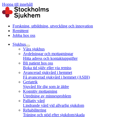
Hoppa till innehåll
Forskning, utbildning, utveckling och innovation
Remittent
Jobba hos oss
Sjukhus
Våra sjukhus
Avdelningar och mottagningar
Hitta adress och kontaktuppgifter
Bli patient hos oss
Boka tid själv eller via remiss
Avancerad sjukvård i hemmet
Få avancerad sjukvård i hemmet (ASIH)
Geriatrik
Sjuvård för dig som är äldre
Kognitiv mottagning
Utredning av minnesproblem
Palliativ vård
Lindrande vård vid allvarlig sjukdom
Rehabilitering
Träning och stöd efter sjukdom/skada