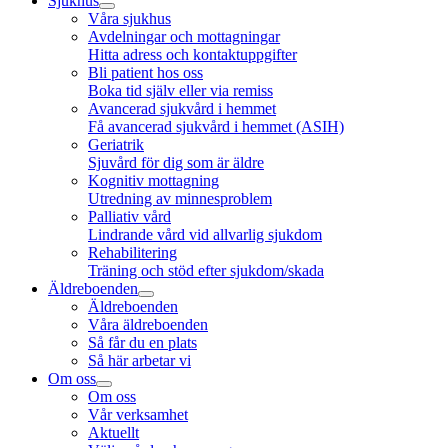
Sjukhus
Våra sjukhus
Avdelningar och mottagningar
Hitta adress och kontaktuppgifter
Bli patient hos oss
Boka tid själv eller via remiss
Avancerad sjukvård i hemmet
Få avancerad sjukvård i hemmet (ASIH)
Geriatrik
Sjuvård för dig som är äldre
Kognitiv mottagning
Utredning av minnesproblem
Palliativ vård
Lindrande vård vid allvarlig sjukdom
Rehabilitering
Träning och stöd efter sjukdom/skada
Äldreboenden
Äldreboenden
Våra äldreboenden
Så får du en plats
Så här arbetar vi
Om oss
Om oss
Vår verksamhet
Aktuellt