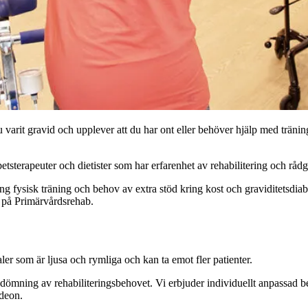
 varit gravid och upplever att du har ont eller behöver hjälp med trän
betsterapeuter och dietister som har erfarenhet av rehabilitering och råd
ring fysisk träning och behov av extra stöd kring kost och graviditetsdi
 på Primärvårdsrehab.
r som är ljusa och rymliga och kan ta emot fler patienter.
edömning av rehabiliteringsbehovet. Vi erbjuder individuellt anpassad b
ideon.