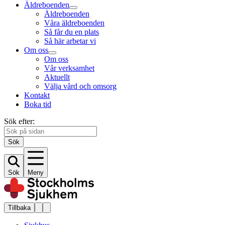
Äldreboenden
Äldreboenden
Våra äldreboenden
Så får du en plats
Så här arbetar vi
Om oss
Om oss
Vår verksamhet
Aktuellt
Välja vård och omsorg
Kontakt
Boka tid
Sök efter:
Sök
Sök
Meny
Tillbaka