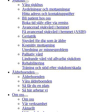
Sjukhus
Våra sjukhus
Avdelningar och mottagningar
Hitta adress och kontaktuppgifter
Bli patient hos oss
Boka tid själv eller via remiss
Avancerad sjukvård i hemmet
Få avancerad sjukvård i hemmet (ASIH)
Geriatrik
Sjuvård för dig som är äldre
Kognitiv mottagning
Utredning av minnesproblem
Palliativ vård
Lindrande vård vid allvarlig sjukdom
Rehabilitering
Träning och stöd efter sjukdom/skada
Äldreboenden
Äldreboenden
Våra äldreboenden
Så får du en plats
Så här arbetar vi
Om oss
Om oss
Vår verksamhet
Aktuellt