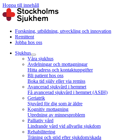
Hoppa till innehåll
Forskning, utbildning, utveckling och innovation
Remittent
Jobba hos oss
Sjukhus
Våra sjukhus
Avdelningar och mottagningar
Hitta adress och kontaktuppgifter
Bli patient hos oss
Boka tid själv eller via remiss
Avancerad sjukvård i hemmet
Få avancerad sjukvård i hemmet (ASIH)
Geriatrik
Sjuvård för dig som är äldre
Kognitiv mottagning
Utredning av minnesproblem
Palliativ vård
Lindrande vård vid allvarlig sjukdom
Rehabilitering
Träning och stöd efter sjukdom/skada