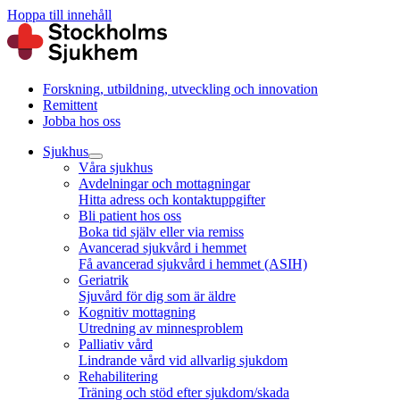
Hoppa till innehåll
Forskning, utbildning, utveckling och innovation
Remittent
Jobba hos oss
Sjukhus
Våra sjukhus
Avdelningar och mottagningar
Hitta adress och kontaktuppgifter
Bli patient hos oss
Boka tid själv eller via remiss
Avancerad sjukvård i hemmet
Få avancerad sjukvård i hemmet (ASIH)
Geriatrik
Sjuvård för dig som är äldre
Kognitiv mottagning
Utredning av minnesproblem
Palliativ vård
Lindrande vård vid allvarlig sjukdom
Rehabilitering
Träning och stöd efter sjukdom/skada