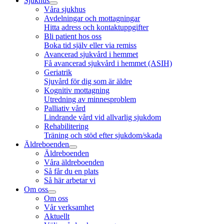
Sjukhus
Våra sjukhus
Avdelningar och mottagningar
Hitta adress och kontaktuppgifter
Bli patient hos oss
Boka tid själv eller via remiss
Avancerad sjukvård i hemmet
Få avancerad sjukvård i hemmet (ASIH)
Geriatrik
Sjuvård för dig som är äldre
Kognitiv mottagning
Utredning av minnesproblem
Palliativ vård
Lindrande vård vid allvarlig sjukdom
Rehabilitering
Träning och stöd efter sjukdom/skada
Äldreboenden
Äldreboenden
Våra äldreboenden
Så får du en plats
Så här arbetar vi
Om oss
Om oss
Vår verksamhet
Aktuellt