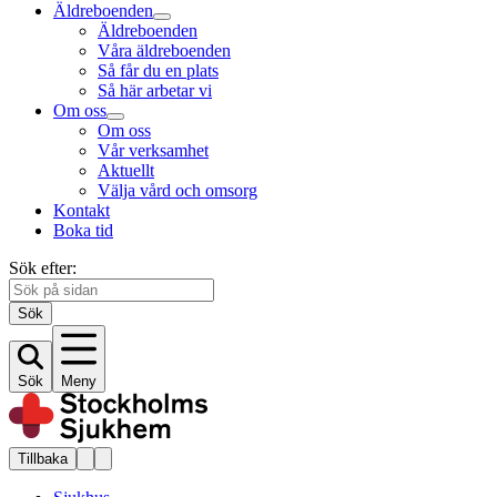
Äldreboenden
Äldreboenden
Våra äldreboenden
Så får du en plats
Så här arbetar vi
Om oss
Om oss
Vår verksamhet
Aktuellt
Välja vård och omsorg
Kontakt
Boka tid
Sök efter:
Sök
Sök
Meny
Tillbaka