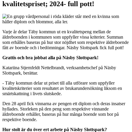
kvalitetspriset; 2024- full pott!
Varje år delar Täby kommun ut en kvalitetspeng mellan de
äldreboenden i kommunen som uppfyller vissa kriterier. Summan
som erhålles baseras på hur stor nöjdhet som respektive äldreboende
fått av boende och i bedömningar. Näsby Slottspark fick full pott!
Grattis och bra jobbat alla på Näsby Slottspark!
Katariina Stjernfeldt Nettelbrandt, verksamhetschef på Näsby
Slottspark, berättar.
- Täby kommun delar ut priset till alla utförare som uppfyller
kvalitetskriterier som resultatet av brukarundersökning liksom en
smärtskattning i livets slutskede.
Den 28 april fick vinnarna av pengen ett diplom och deras insatser
hyllades. Storleken på den peng som respektive vinnande
äldreboende erhåller, baseras på hur många boende som bor på
respektive boende.
Hur stolt är du över ert arbete på Näsby Slottspark?