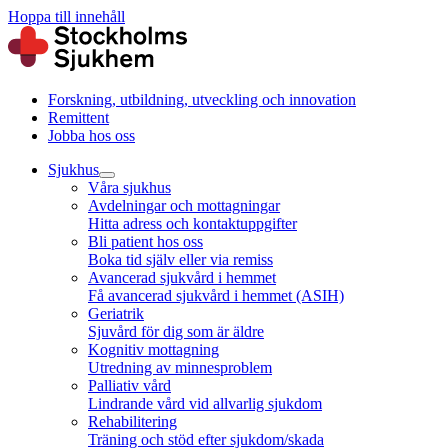
Hoppa till innehåll
Forskning, utbildning, utveckling och innovation
Remittent
Jobba hos oss
Sjukhus
Våra sjukhus
Avdelningar och mottagningar
Hitta adress och kontaktuppgifter
Bli patient hos oss
Boka tid själv eller via remiss
Avancerad sjukvård i hemmet
Få avancerad sjukvård i hemmet (ASIH)
Geriatrik
Sjuvård för dig som är äldre
Kognitiv mottagning
Utredning av minnesproblem
Palliativ vård
Lindrande vård vid allvarlig sjukdom
Rehabilitering
Träning och stöd efter sjukdom/skada