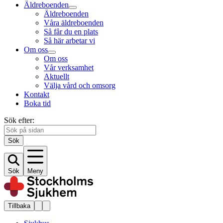
Äldreboenden
Äldreboenden
Våra äldreboenden
Så får du en plats
Så här arbetar vi
Om oss
Om oss
Vår verksamhet
Aktuellt
Välja vård och omsorg
Kontakt
Boka tid
Sök efter:
Sök
Sök
Meny
Tillbaka