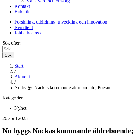
Välja vård och omsorg
Kontakt
Boka tid
Forskning, utbildning, utveckling och innovation
Remittent
Jobba hos oss
Sök efter:
Sök
Start
/
Aktuellt
/
Nu byggs Nackas kommande äldreboende; Poesin
Kategorier
Nyhet
26 april 2023
Nu byggs Nackas kommande äldreboende; 