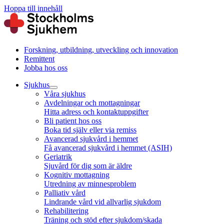
Hoppa till innehåll
Forskning, utbildning, utveckling och innovation
Remittent
Jobba hos oss
Sjukhus
Våra sjukhus
Avdelningar och mottagningar
Hitta adress och kontaktuppgifter
Bli patient hos oss
Boka tid själv eller via remiss
Avancerad sjukvård i hemmet
Få avancerad sjukvård i hemmet (ASIH)
Geriatrik
Sjuvård för dig som är äldre
Kognitiv mottagning
Utredning av minnesproblem
Palliativ vård
Lindrande vård vid allvarlig sjukdom
Rehabilitering
Träning och stöd efter sjukdom/skada