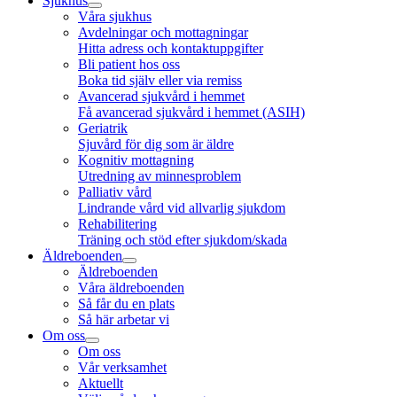
Sjukhus
Våra sjukhus
Avdelningar och mottagningar
Hitta adress och kontaktuppgifter
Bli patient hos oss
Boka tid själv eller via remiss
Avancerad sjukvård i hemmet
Få avancerad sjukvård i hemmet (ASIH)
Geriatrik
Sjuvård för dig som är äldre
Kognitiv mottagning
Utredning av minnesproblem
Palliativ vård
Lindrande vård vid allvarlig sjukdom
Rehabilitering
Träning och stöd efter sjukdom/skada
Äldreboenden
Äldreboenden
Våra äldreboenden
Så får du en plats
Så här arbetar vi
Om oss
Om oss
Vår verksamhet
Aktuellt