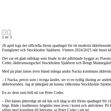
1
av
3
26 april togs det officiella första spadtaget för ett modernt äldrebo
Fastigheter och Stockholms Sjukhem. Vintern 2024/2025 står huset klar
Det var ett glatt sällskap som firade in det påbörjade bygget av Po
Ceder, äldreomsorgschef Stockholms Sjukhem och Bengt Malmegård, g
Med på plats fanns även bland många andra Nacka kommuns äldrenä
– I Nacka, precis som i övriga landet, ser vi en tydlig ökning av and
äldreboenden. Jag är jätteglad att kunna välkomna Stockholms Sjukh
En av dem som höll tal var Peter Ceder.
– Det känns jätteroligt att stå här och idag ta det första spadtaget f
högt. Både i traditioner, högtider men även i konst och aktiviteter. På 
sällan med koppling till litteratur, sa Peter Ceder i sitt tal.