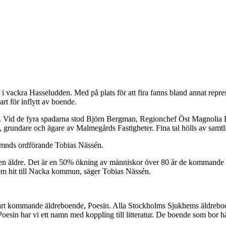
ende i vackra Hasseludden. Med på plats för att fira fanns bland annat
t för inflytt av boende.
esin. Vid de fyra spadarna stod Björn Bergman, Regionchef Öst Magnoli
rundare och ägare av Malmegårds Fastigheter. Fina tal hölls av samt
mnds ordförande Tobias Nässén.
elen äldre. Det är en 50% ökning av människor över 80 år de kommande 10
em hit till Nacka kommun, säger Tobias Nässén.
ör vårt kommande äldreboende, Poesin. Alla Stockholms Sjukhems äldreboe
Poesin har vi ett namn med koppling till litteratur. De boende som bor hä