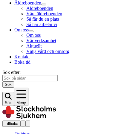
Äldreboenden
Äldreboenden
Våra äldreboenden
Så får du en plats
Så här arbetar vi
Om oss
Om oss
Vår verksamhet
Aktuellt
Välja vård och omsorg
Kontakt
Boka tid
Sök efter:
Sök
Sök
Meny
Tillbaka