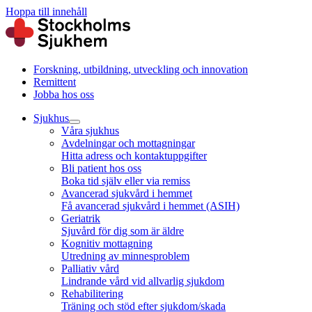
Hoppa till innehåll
Forskning, utbildning, utveckling och innovation
Remittent
Jobba hos oss
Sjukhus
Våra sjukhus
Avdelningar och mottagningar
Hitta adress och kontaktuppgifter
Bli patient hos oss
Boka tid själv eller via remiss
Avancerad sjukvård i hemmet
Få avancerad sjukvård i hemmet (ASIH)
Geriatrik
Sjuvård för dig som är äldre
Kognitiv mottagning
Utredning av minnesproblem
Palliativ vård
Lindrande vård vid allvarlig sjukdom
Rehabilitering
Träning och stöd efter sjukdom/skada