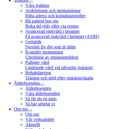
Sjukhus
Våra sjukhus
Avdelningar och mottagningar
Hitta adress och kontaktuppgifter
Bli patient hos oss
Boka tid själv eller via remiss
Avancerad sjukvård i hemmet
Få avancerad sjukvård i hemmet (ASIH)
Geriatrik
Sjuvård för dig som är äldre
Kognitiv mottagning
Utredning av minnesproblem
Palliativ vård
Lindrande vård vid allvarlig sjukdom
Rehabilitering
Träning och stöd efter sjukdom/skada
Äldreboenden
Äldreboenden
Våra äldreboenden
Så får du en plats
Så här arbetar vi
Om oss
Om oss
Vår verksamhet
Aktuellt