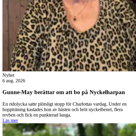
Nyhet
6 aug. 2026
Gunne-May berättar om att bo på Nyckelharpan
En ridolycka satte plötsligt stopp för Charlottas vardag. Under en
hoppträning kastades hon av hästen och bröt nyckelbenet, flera
revben och fick en punkterad lunga.
Läs mer