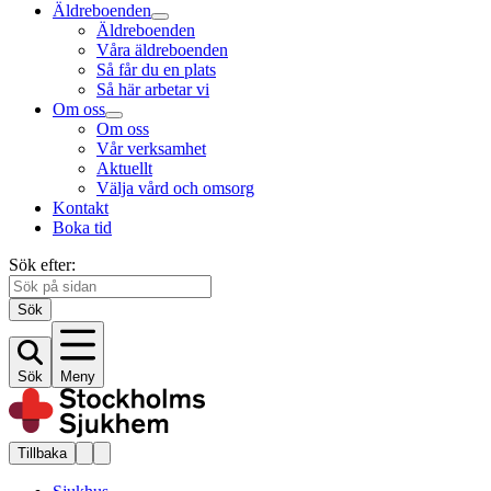
Äldreboenden
Äldreboenden
Våra äldreboenden
Så får du en plats
Så här arbetar vi
Om oss
Om oss
Vår verksamhet
Aktuellt
Välja vård och omsorg
Kontakt
Boka tid
Sök efter:
Sök
Sök
Meny
Tillbaka