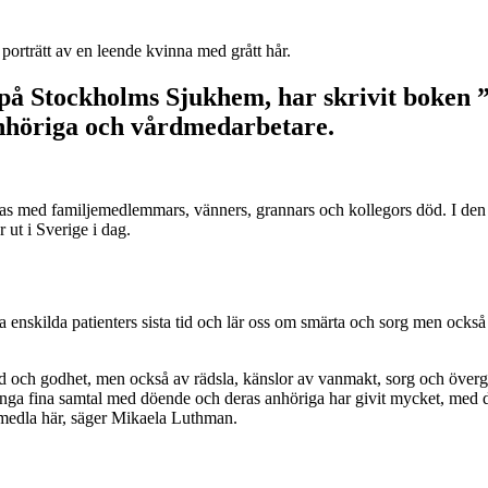
 Stockholms Sjukhem, har skrivit boken ”O
 anhöriga och vårdmedarbetare.
ras med familjemedlemmars, vänners, grannars och kollegors död. I de
ut i Sverige i dag.
ra enskilda patienters sista tid och lär oss om smärta och sorg men också 
od och godhet, men också av rädsla, känslor av vanmakt, sorg och överg
ga fina samtal med döende och deras anhöriga har givit mycket, med dråp
örmedla här, säger Mikaela Luthman.