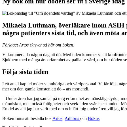
Ny bok om hur döden ser ut i Sverige idag
Mikaela Luthman, överläkare inom ASIH på
några patienters sista tid, och även möta
Förlaget Artos skriver så här om boken:
Vi kommer alla någon dag att dö. Med tiden kommer vi att konfronte
Sjukhem med många års erfarenhet av palliativ vård, om hur döden ser 
Följa sista tiden
I ett antal kapitel möter vi anhöriga och vårdpersonal. Vi får följa någ
mer om den gamla konsten att dö – ars moriendi.
– Under åren har jag samlat på mig erfarenhet av mänsklig styrka, m
människor, men också futtigheter och svek i den svåraste stunden. Mån
En del av allt jag har varit med om och lärt mig under åren vill jag f
Boken finns att beställa hos
Artos
,
Adlibris
och
Bokus
.