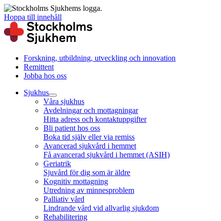
Hoppa till innehåll
Forskning, utbildning, utveckling och innovation
Remittent
Jobba hos oss
Sjukhus
Våra sjukhus
Avdelningar och mottagningar
Hitta adress och kontaktuppgifter
Bli patient hos oss
Boka tid själv eller via remiss
Avancerad sjukvård i hemmet
Få avancerad sjukvård i hemmet (ASIH)
Geriatrik
Sjuvård för dig som är äldre
Kognitiv mottagning
Utredning av minnesproblem
Palliativ vård
Lindrande vård vid allvarlig sjukdom
Rehabilitering