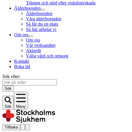
Träning och stöd efter sjukdom/skada
Äldreboenden
Äldreboenden
Våra äldreboenden
Så får du en plats
Så här arbetar vi
Om oss
Om oss
Vår verksamhet
Aktuellt
Välja vård och omsorg
Kontakt
Boka tid
Sök efter:
Sök
Sök
Meny
Tillbaka