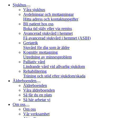
Sjukhus
Våra sjukhus
Avdelningar och mottagningar
Hitta adress och kontaktuppgifter
Bli patient hos oss
Boka tid själv eller via remiss
Avancerad sjukvård i hemmet
Få avancerad sjukvård i hemmet (ASIH)
Geriatrik
Sjuvård för dig som är äldre
Kognitiv mottagning
Utredning av minnesproblem
Palliativ vård
Lindrande vård vid allvarlig sjukdom
Rehabilitering
Träning och stöd efter sjukdom/skada
Äldreboenden
Äldreboenden
Våra äldreboenden
Så får du en plats
Så här arbetar vi
Om oss
Om oss
Vår verksamhet