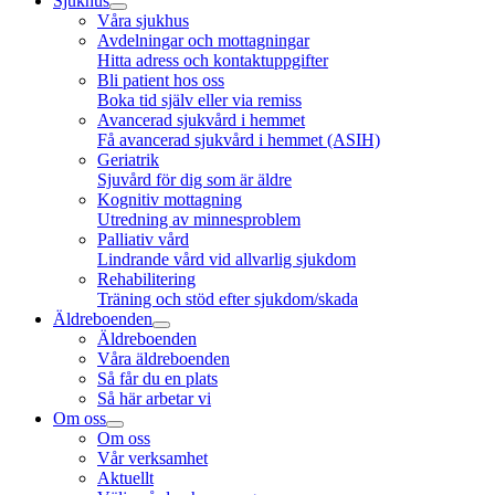
Sjukhus
Våra sjukhus
Avdelningar och mottagningar
Hitta adress och kontaktuppgifter
Bli patient hos oss
Boka tid själv eller via remiss
Avancerad sjukvård i hemmet
Få avancerad sjukvård i hemmet (ASIH)
Geriatrik
Sjuvård för dig som är äldre
Kognitiv mottagning
Utredning av minnesproblem
Palliativ vård
Lindrande vård vid allvarlig sjukdom
Rehabilitering
Träning och stöd efter sjukdom/skada
Äldreboenden
Äldreboenden
Våra äldreboenden
Så får du en plats
Så här arbetar vi
Om oss
Om oss
Vår verksamhet
Aktuellt