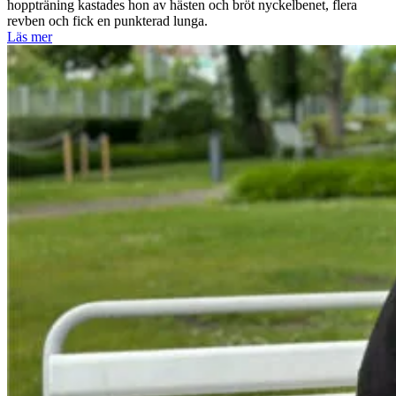
hoppträning kastades hon av hästen och bröt nyckelbenet, flera
revben och fick en punkterad lunga.
Läs mer