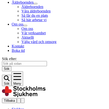
Äldreboenden
Äldreboenden
Våra äldreboenden
Så får du en plats
Så här arbetar vi
Om oss
Om oss
Vår verksamhet
Aktuellt
Välja vård och omsorg
Kontakt
Boka tid
Sök efter:
Sök
Sök
Meny
Tillbaka