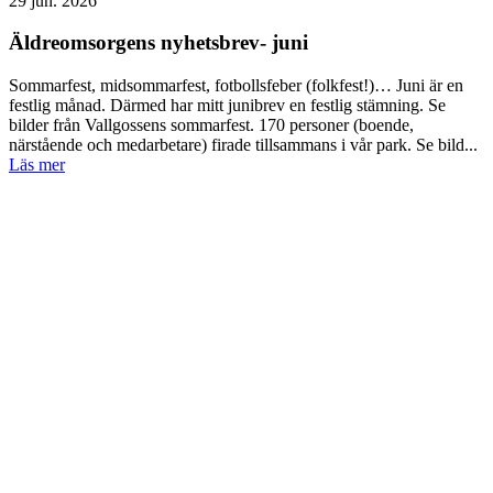
29 jun. 2026
Äldreomsorgens nyhetsbrev- juni
Sommarfest, midsommarfest, fotbollsfeber (folkfest!)… Juni är en
festlig månad. Därmed har mitt junibrev en festlig stämning. Se
bilder från Vallgossens sommarfest. 170 personer (boende,
närstående och medarbetare) firade tillsammans i vår park. Se bild...
Läs mer