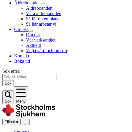
Äldreboenden
Äldreboenden
Våra äldreboenden
Så får du en plats
Så här arbetar vi
Om oss
Om oss
Vår verksamhet
Aktuellt
Välja vård och omsorg
Kontakt
Boka tid
Sök efter:
Sök
Sök
Meny
Tillbaka