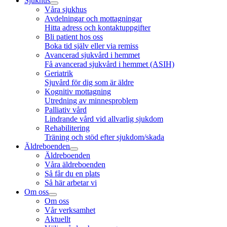
Sjukhus
Våra sjukhus
Avdelningar och mottagningar
Hitta adress och kontaktuppgifter
Bli patient hos oss
Boka tid själv eller via remiss
Avancerad sjukvård i hemmet
Få avancerad sjukvård i hemmet (ASIH)
Geriatrik
Sjuvård för dig som är äldre
Kognitiv mottagning
Utredning av minnesproblem
Palliativ vård
Lindrande vård vid allvarlig sjukdom
Rehabilitering
Träning och stöd efter sjukdom/skada
Äldreboenden
Äldreboenden
Våra äldreboenden
Så får du en plats
Så här arbetar vi
Om oss
Om oss
Vår verksamhet
Aktuellt