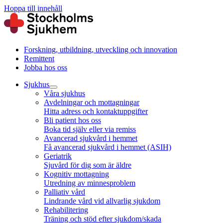
Hoppa till innehåll
Forskning, utbildning, utveckling och innovation
Remittent
Jobba hos oss
Sjukhus
Våra sjukhus
Avdelningar och mottagningar
Hitta adress och kontaktuppgifter
Bli patient hos oss
Boka tid själv eller via remiss
Avancerad sjukvård i hemmet
Få avancerad sjukvård i hemmet (ASIH)
Geriatrik
Sjuvård för dig som är äldre
Kognitiv mottagning
Utredning av minnesproblem
Palliativ vård
Lindrande vård vid allvarlig sjukdom
Rehabilitering
Träning och stöd efter sjukdom/skada