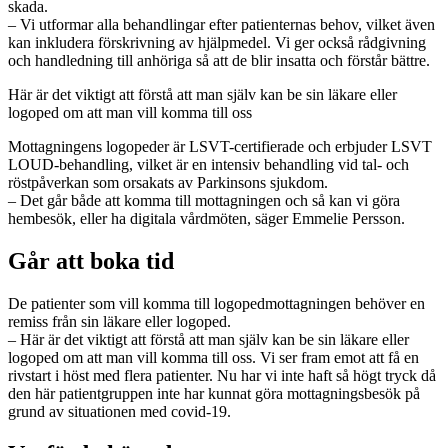
skada.
– Vi utformar alla behandlingar efter patienternas behov, vilket även
kan inkludera förskrivning av hjälpmedel. Vi ger också rådgivning
och handledning till anhöriga så att de blir insatta och förstår bättre.
​Här är det viktigt att förstå att man själv kan be sin läkare eller
logoped om att man vill komma till oss
Mottagningens logopeder är LSVT-certifierade och erbjuder LSVT
LOUD-behandling, vilket är en intensiv behandling vid tal- och
röstpåverkan som orsakats av Parkinsons sjukdom.
– Det går både att komma till mottagningen och så kan vi göra
hembesök, eller ha digitala vårdmöten, säger Emmelie Persson.
Går att boka tid
De patienter som vill komma till logopedmottagningen behöver en
remiss från sin läkare eller logoped.
– Här är det viktigt att förstå att man själv kan be sin läkare eller
logoped om att man vill komma till oss. Vi ser fram emot att få en
rivstart i höst med flera patienter. Nu har vi inte haft så högt tryck då
den här patientgruppen inte har kunnat göra mottagningsbesök på
grund av situationen med covid-19.