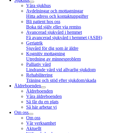
Sjukhus
Våra sjukhus
Avdelningar och mottagningar
Hitta adress och kontaktuppgifter
Bli patient hos oss
Boka tid själv eller via remiss
Avancerad sjukvård i hemmet
Få avancerad sjukvård i hemmet (ASIH)
Geriatrik
Sjuvård för dig som är äldre
Kognitiv mottagning
Utredning av minnesproblem
Palliativ vård
Lindrande vård vid allvarlig sjukdom
Rehabilitering
Träning och stöd efter sjukdom/skada
Äldreboenden
Äldreboenden
Våra äldreboenden
Så får du en plats
Så här arbetar vi
Om oss
Om oss
Vår verksamhet
Aktuellt