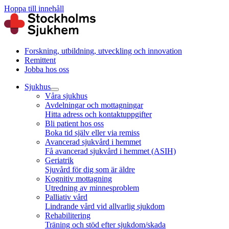
Hoppa till innehåll
Forskning, utbildning, utveckling och innovation
Remittent
Jobba hos oss
Sjukhus
Våra sjukhus
Avdelningar och mottagningar
Hitta adress och kontaktuppgifter
Bli patient hos oss
Boka tid själv eller via remiss
Avancerad sjukvård i hemmet
Få avancerad sjukvård i hemmet (ASIH)
Geriatrik
Sjuvård för dig som är äldre
Kognitiv mottagning
Utredning av minnesproblem
Palliativ vård
Lindrande vård vid allvarlig sjukdom
Rehabilitering
Träning och stöd efter sjukdom/skada