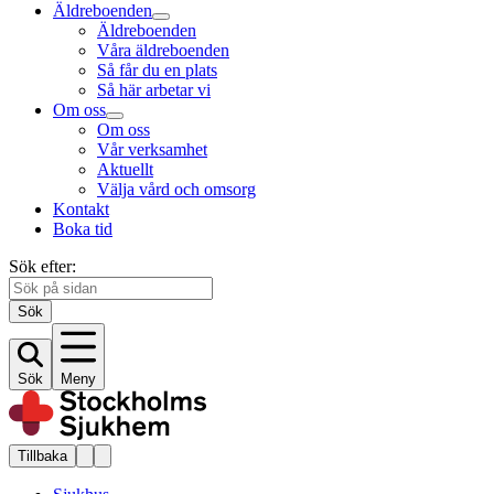
Äldreboenden
Äldreboenden
Våra äldreboenden
Så får du en plats
Så här arbetar vi
Om oss
Om oss
Vår verksamhet
Aktuellt
Välja vård och omsorg
Kontakt
Boka tid
Sök efter:
Sök
Sök
Meny
Tillbaka