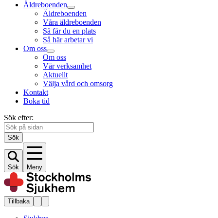
Äldreboenden
Äldreboenden
Våra äldreboenden
Så får du en plats
Så här arbetar vi
Om oss
Om oss
Vår verksamhet
Aktuellt
Välja vård och omsorg
Kontakt
Boka tid
Sök efter:
Sök
Sök
Meny
Tillbaka