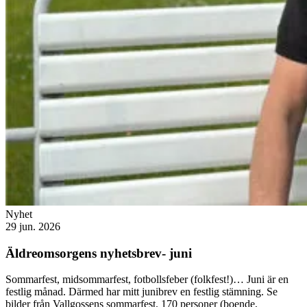
Nyhet
29 jun. 2026
Äldreomsorgens nyhetsbrev- juni
Sommarfest, midsommarfest, fotbollsfeber (folkfest!)… Juni är en
festlig månad. Därmed har mitt junibrev en festlig stämning. Se
bilder från Vallgossens sommarfest. 170 personer (boende,