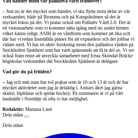
Vad händer inom vår palliativa vård framöver?
– Just nu är det mycket som händer, vi ska flytta stora delar av vår
verksamhet, både på Bromma och på Kungsholmen så det är
mycket fokus på det. Vi pratar också om Palliativ Vård 2.0. Det är
ett visionsarbete som vi kommer sätta igång med nu under hösten
vilket känns roligt. ASIH är en vårdform som kommer att öka och
där har vi redan fastställda planer för att expandera och det jobbar vi
vidare med. Vi har en aktiv forskning inom den palliativa vården på
Stockholms Sjukhem som har varit spännande att få ta del av. Vi ser
också fram emot att utveckla samarbetet med Ersta Sköndal Bräcke
högskolas verksamhet där Stockholms Sjukhem är delägare.
Vad gör du på fritiden?
–
Jag och min man har två pojkar som är 10 och 13 år och de har
mycket aktiviteter som jag är delaktig i. Annars åker jag gärna
skidor, löptränar och spelar hockey. På sommaren är vi på vårt
landställe i Norrtälje så ofta vi har möjlighet.
Redaktör:
Mariana Lind
Dela sidan
Dela sidan