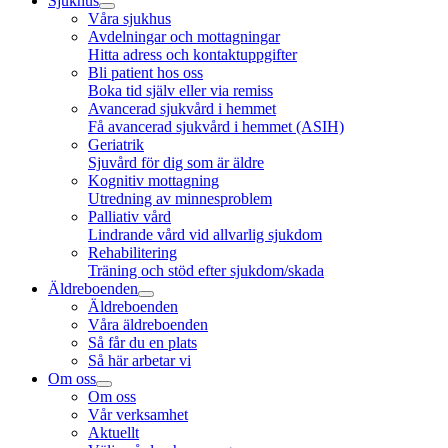
Sjukhus
Våra sjukhus
Avdelningar och mottagningar
Hitta adress och kontaktuppgifter
Bli patient hos oss
Boka tid själv eller via remiss
Avancerad sjukvård i hemmet
Få avancerad sjukvård i hemmet (ASIH)
Geriatrik
Sjuvård för dig som är äldre
Kognitiv mottagning
Utredning av minnesproblem
Palliativ vård
Lindrande vård vid allvarlig sjukdom
Rehabilitering
Träning och stöd efter sjukdom/skada
Äldreboenden
Äldreboenden
Våra äldreboenden
Så får du en plats
Så här arbetar vi
Om oss
Om oss
Vår verksamhet
Aktuellt