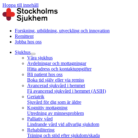
Hoppa till innehåll
Forskning, utbildning, utveckling och innovation
Remittent
Jobba hos oss
Sjukhus
Våra sjukhus
Avdelningar och mottagningar
Hitta adress och kontaktuppgifter
Bli patient hos oss
Boka tid själv eller via remiss
Avancerad sjukvård i hemmet
Få avancerad sjukvård i hemmet (ASIH)
Geriatrik
Sjuvård för dig som är äldre
Kognitiv mottagning
Utredning av minnesproblem
Palliativ vård
Lindrande vård vid allvarlig sjukdom
Rehabilitering
Träning och stöd efter sjukdom/skada