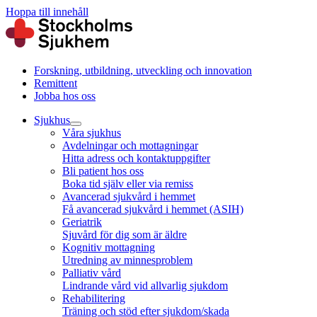
Hoppa till innehåll
Forskning, utbildning, utveckling och innovation
Remittent
Jobba hos oss
Sjukhus
Våra sjukhus
Avdelningar och mottagningar
Hitta adress och kontaktuppgifter
Bli patient hos oss
Boka tid själv eller via remiss
Avancerad sjukvård i hemmet
Få avancerad sjukvård i hemmet (ASIH)
Geriatrik
Sjuvård för dig som är äldre
Kognitiv mottagning
Utredning av minnesproblem
Palliativ vård
Lindrande vård vid allvarlig sjukdom
Rehabilitering
Träning och stöd efter sjukdom/skada