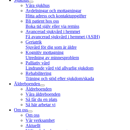
Sjukhus
Våra sjukhus
Avdelningar och mottagningar
Hitta adress och kontaktuppgifter
Bli patient hos oss
Boka tid själv eller via remiss
Avancerad sjukvård i hemmet
Få avancerad sjukvård i hemmet (ASIH)
Geriatrik
Sjuvård för dig som är äldre
Kognitiv mottagning
Utredning av minnesproblem
Palliativ vård
Lindrande vård vid allvarlig sjukdom
Rehabilitering
Träning och stöd efter sjukdom/skada
Äldreboenden
Äldreboenden
Våra äldreboenden
Så får du en plats
Så här arbetar vi
Om oss
Om oss
Vår verksamhet
Aktuellt