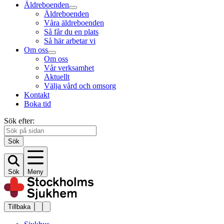
Äldreboenden
Äldreboenden
Våra äldreboenden
Så får du en plats
Så här arbetar vi
Om oss
Om oss
Vår verksamhet
Aktuellt
Välja vård och omsorg
Kontakt
Boka tid
Sök efter:
Sök
Sök
Meny
Tillbaka