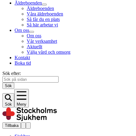
Äldreboenden
Äldreboenden
Våra äldreboenden
Så får du en plats
Så här arbetar vi
Om oss
Om oss
Vår verksamhet
Aktuellt
Välja vård och omsorg
Kontakt
Boka tid
Sök efter:
Sök
Sök
Meny
Tillbaka