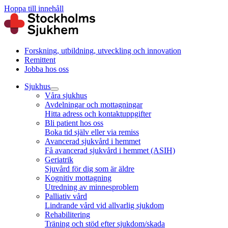
Hoppa till innehåll
Forskning, utbildning, utveckling och innovation
Remittent
Jobba hos oss
Sjukhus
Våra sjukhus
Avdelningar och mottagningar
Hitta adress och kontaktuppgifter
Bli patient hos oss
Boka tid själv eller via remiss
Avancerad sjukvård i hemmet
Få avancerad sjukvård i hemmet (ASIH)
Geriatrik
Sjuvård för dig som är äldre
Kognitiv mottagning
Utredning av minnesproblem
Palliativ vård
Lindrande vård vid allvarlig sjukdom
Rehabilitering
Träning och stöd efter sjukdom/skada