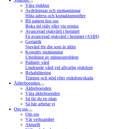
Sjukhus
Våra sjukhus
Avdelningar och mottagningar
Hitta adress och kontaktuppgifter
Bli patient hos oss
Boka tid själv eller via remiss
Avancerad sjukvård i hemmet
Få avancerad sjukvård i hemmet (ASIH)
Geriatrik
Sjuvård för dig som är äldre
Kognitiv mottagning
Utredning av minnesproblem
Palliativ vård
Lindrande vård vid allvarlig sjukdom
Rehabilitering
Träning och stöd efter sjukdom/skada
Äldreboenden
Äldreboenden
Våra äldreboenden
Så får du en plats
Så här arbetar vi
Om oss
Om oss
Vår verksamhet
Aktuellt