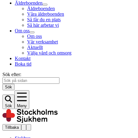
Äldreboenden
Äldreboenden
Våra äldreboenden
Så får du en plats
Så här arbetar vi
Om oss
Om oss
Vår verksamhet
Aktuellt
Välja vård och omsorg
Kontakt
Boka tid
Sök efter:
Sök
Sök
Meny
Tillbaka