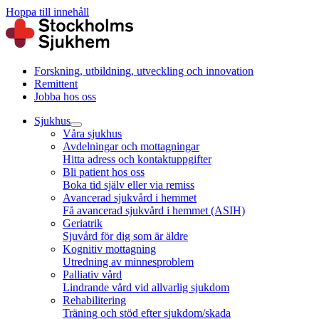
Hoppa till innehåll
Forskning, utbildning, utveckling och innovation
Remittent
Jobba hos oss
Sjukhus
Våra sjukhus
Avdelningar och mottagningar
Hitta adress och kontaktuppgifter
Bli patient hos oss
Boka tid själv eller via remiss
Avancerad sjukvård i hemmet
Få avancerad sjukvård i hemmet (ASIH)
Geriatrik
Sjuvård för dig som är äldre
Kognitiv mottagning
Utredning av minnesproblem
Palliativ vård
Lindrande vård vid allvarlig sjukdom
Rehabilitering
Träning och stöd efter sjukdom/skada