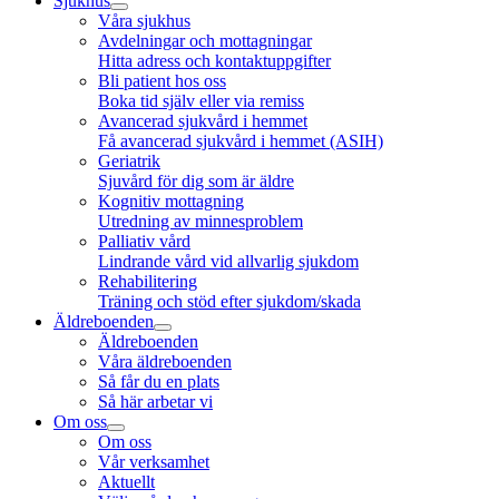
Sjukhus
Våra sjukhus
Avdelningar och mottagningar
Hitta adress och kontaktuppgifter
Bli patient hos oss
Boka tid själv eller via remiss
Avancerad sjukvård i hemmet
Få avancerad sjukvård i hemmet (ASIH)
Geriatrik
Sjuvård för dig som är äldre
Kognitiv mottagning
Utredning av minnesproblem
Palliativ vård
Lindrande vård vid allvarlig sjukdom
Rehabilitering
Träning och stöd efter sjukdom/skada
Äldreboenden
Äldreboenden
Våra äldreboenden
Så får du en plats
Så här arbetar vi
Om oss
Om oss
Vår verksamhet
Aktuellt