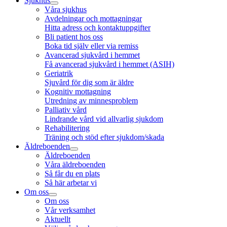
Sjukhus
Våra sjukhus
Avdelningar och mottagningar
Hitta adress och kontaktuppgifter
Bli patient hos oss
Boka tid själv eller via remiss
Avancerad sjukvård i hemmet
Få avancerad sjukvård i hemmet (ASIH)
Geriatrik
Sjuvård för dig som är äldre
Kognitiv mottagning
Utredning av minnesproblem
Palliativ vård
Lindrande vård vid allvarlig sjukdom
Rehabilitering
Träning och stöd efter sjukdom/skada
Äldreboenden
Äldreboenden
Våra äldreboenden
Så får du en plats
Så här arbetar vi
Om oss
Om oss
Vår verksamhet
Aktuellt