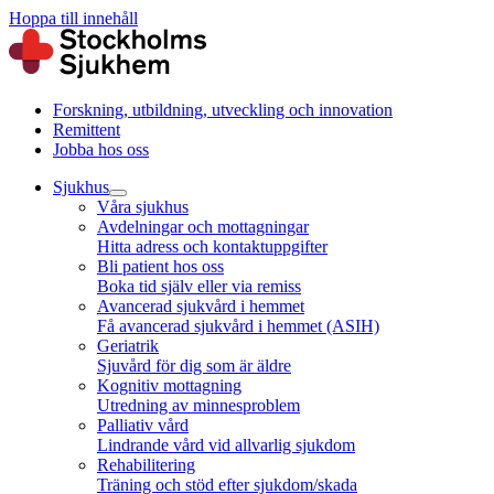
Hoppa till innehåll
Forskning, utbildning, utveckling och innovation
Remittent
Jobba hos oss
Sjukhus
Våra sjukhus
Avdelningar och mottagningar
Hitta adress och kontaktuppgifter
Bli patient hos oss
Boka tid själv eller via remiss
Avancerad sjukvård i hemmet
Få avancerad sjukvård i hemmet (ASIH)
Geriatrik
Sjuvård för dig som är äldre
Kognitiv mottagning
Utredning av minnesproblem
Palliativ vård
Lindrande vård vid allvarlig sjukdom
Rehabilitering
Träning och stöd efter sjukdom/skada