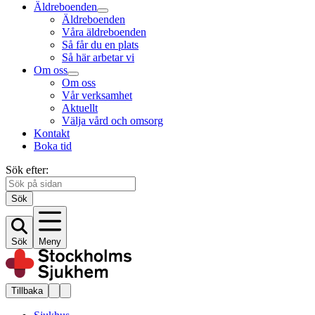
Äldreboenden
Äldreboenden
Våra äldreboenden
Så får du en plats
Så här arbetar vi
Om oss
Om oss
Vår verksamhet
Aktuellt
Välja vård och omsorg
Kontakt
Boka tid
Sök efter:
Sök
Sök
Meny
Tillbaka