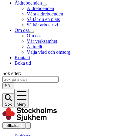
Äldreboenden
Äldreboenden
Våra äldreboenden
Så får du en plats
Så här arbetar vi
Om oss
Om oss
Vår verksamhet
Aktuellt
Välja vård och omsorg
Kontakt
Boka tid
Sök efter:
Sök
Sök
Meny
Tillbaka