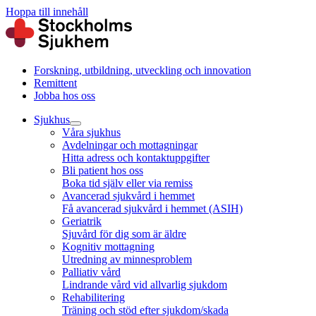
Hoppa till innehåll
Forskning, utbildning, utveckling och innovation
Remittent
Jobba hos oss
Sjukhus
Våra sjukhus
Avdelningar och mottagningar
Hitta adress och kontaktuppgifter
Bli patient hos oss
Boka tid själv eller via remiss
Avancerad sjukvård i hemmet
Få avancerad sjukvård i hemmet (ASIH)
Geriatrik
Sjuvård för dig som är äldre
Kognitiv mottagning
Utredning av minnesproblem
Palliativ vård
Lindrande vård vid allvarlig sjukdom
Rehabilitering
Träning och stöd efter sjukdom/skada