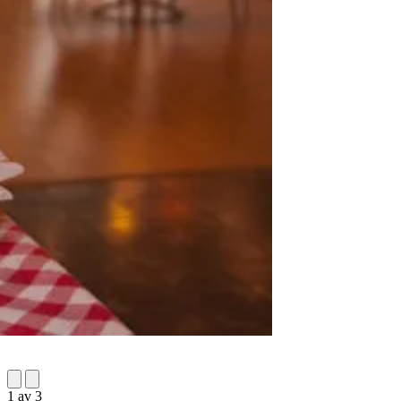
1
av
3