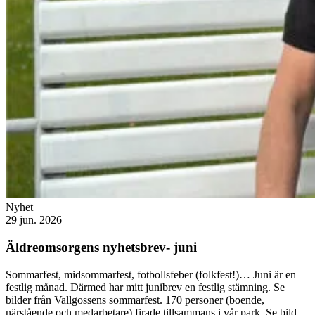
Nyhet
29 jun. 2026
Äldreomsorgens nyhetsbrev- juni
Sommarfest, midsommarfest, fotbollsfeber (folkfest!)… Juni är en
festlig månad. Därmed har mitt junibrev en festlig stämning. Se
bilder från Vallgossens sommarfest. 170 personer (boende,
närstående och medarbetare) firade tillsammans i vår park. Se bild...