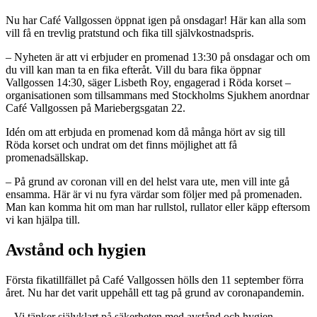
Nu har Café Vallgossen öppnat igen på onsdagar! Här kan alla som
vill få en trevlig pratstund och fika till självkostnadspris.
– Nyheten är att vi erbjuder en promenad 13:30 på onsdagar och om
du vill kan man ta en fika efteråt. Vill du bara fika öppnar
Vallgossen 14:30, säger Lisbeth Roy, engagerad i Röda korset –
organisationen som tillsammans med Stockholms Sjukhem anordnar
Café Vallgossen på Mariebergsgatan 22.
Idén om att erbjuda en promenad kom då många hört av sig till
Röda korset och undrat om det finns möjlighet att få
promenadsällskap.
– På grund av coronan vill en del helst vara ute, men vill inte gå
ensamma. Här är vi nu fyra värdar som följer med på promenaden.
Man kan komma hit om man har rullstol, rullator eller käpp eftersom
vi kan hjälpa till.
Avstånd och hygien
Första fikatillfället på Café Vallgossen hölls den 11 september förra
året. Nu har det varit uppehåll ett tag på grund av coronapandemin.
– Vi tänker självklart på säkerheten med avstånd och hygien.