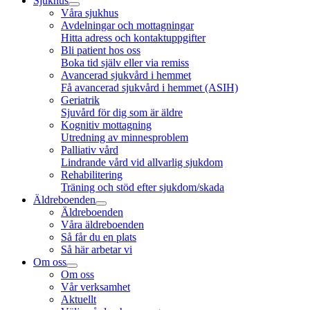
Sjukhus
Våra sjukhus
Avdelningar och mottagningar
Hitta adress och kontaktuppgifter
Bli patient hos oss
Boka tid själv eller via remiss
Avancerad sjukvård i hemmet
Få avancerad sjukvård i hemmet (ASIH)
Geriatrik
Sjuvård för dig som är äldre
Kognitiv mottagning
Utredning av minnesproblem
Palliativ vård
Lindrande vård vid allvarlig sjukdom
Rehabilitering
Träning och stöd efter sjukdom/skada
Äldreboenden
Äldreboenden
Våra äldreboenden
Så får du en plats
Så här arbetar vi
Om oss
Om oss
Vår verksamhet
Aktuellt