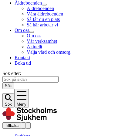
Äldreboenden
Äldreboenden
Våra äldreboenden
Så får du en plats
Så här arbetar vi
Om oss
Om oss
Vår verksamhet
Aktuellt
Välja vård och omsorg
Kontakt
Boka tid
Sök efter:
Sök
Sök
Meny
Tillbaka