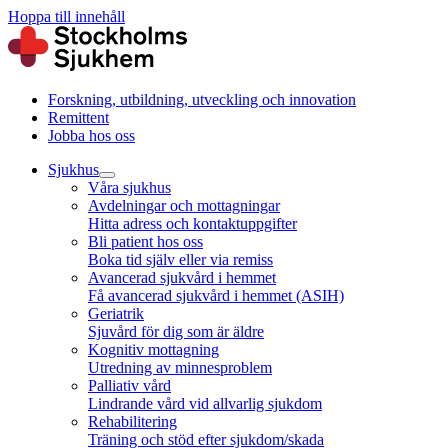
Hoppa till innehåll
Forskning, utbildning, utveckling och innovation
Remittent
Jobba hos oss
Sjukhus
Våra sjukhus
Avdelningar och mottagningar
Hitta adress och kontaktuppgifter
Bli patient hos oss
Boka tid själv eller via remiss
Avancerad sjukvård i hemmet
Få avancerad sjukvård i hemmet (ASIH)
Geriatrik
Sjuvård för dig som är äldre
Kognitiv mottagning
Utredning av minnesproblem
Palliativ vård
Lindrande vård vid allvarlig sjukdom
Rehabilitering
Träning och stöd efter sjukdom/skada