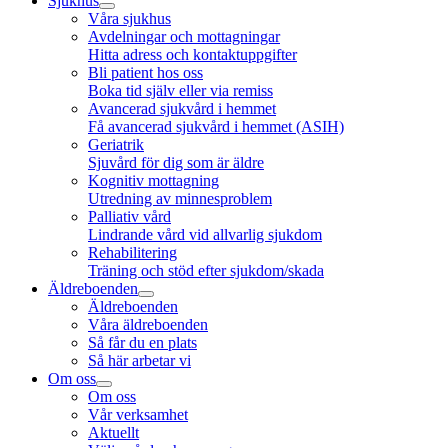
Sjukhus
Våra sjukhus
Avdelningar och mottagningar
Hitta adress och kontaktuppgifter
Bli patient hos oss
Boka tid själv eller via remiss
Avancerad sjukvård i hemmet
Få avancerad sjukvård i hemmet (ASIH)
Geriatrik
Sjuvård för dig som är äldre
Kognitiv mottagning
Utredning av minnesproblem
Palliativ vård
Lindrande vård vid allvarlig sjukdom
Rehabilitering
Träning och stöd efter sjukdom/skada
Äldreboenden
Äldreboenden
Våra äldreboenden
Så får du en plats
Så här arbetar vi
Om oss
Om oss
Vår verksamhet
Aktuellt