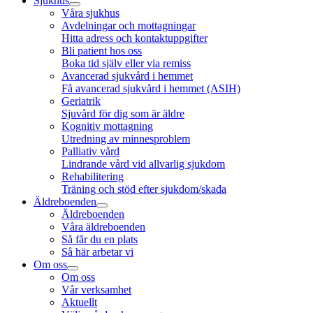
Sjukhus
Våra sjukhus
Avdelningar och mottagningar
Hitta adress och kontaktuppgifter
Bli patient hos oss
Boka tid själv eller via remiss
Avancerad sjukvård i hemmet
Få avancerad sjukvård i hemmet (ASIH)
Geriatrik
Sjuvård för dig som är äldre
Kognitiv mottagning
Utredning av minnesproblem
Palliativ vård
Lindrande vård vid allvarlig sjukdom
Rehabilitering
Träning och stöd efter sjukdom/skada
Äldreboenden
Äldreboenden
Våra äldreboenden
Så får du en plats
Så här arbetar vi
Om oss
Om oss
Vår verksamhet
Aktuellt