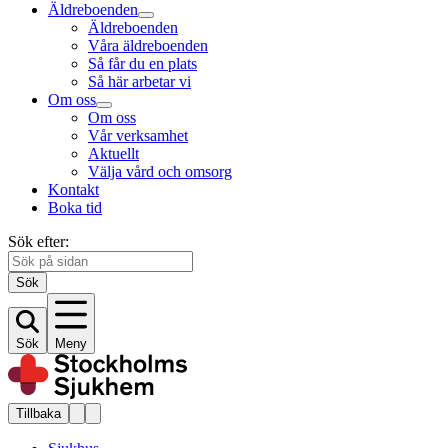
Äldreboenden
Äldreboenden
Våra äldreboenden
Så får du en plats
Så här arbetar vi
Om oss
Om oss
Vår verksamhet
Aktuellt
Välja vård och omsorg
Kontakt
Boka tid
Sök efter:
Sök
Sök
Meny
Tillbaka