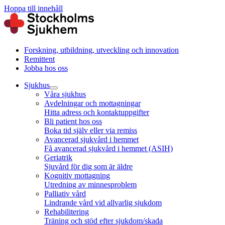
Hoppa till innehåll
Forskning, utbildning, utveckling och innovation
Remittent
Jobba hos oss
Sjukhus
Våra sjukhus
Avdelningar och mottagningar
Hitta adress och kontaktuppgifter
Bli patient hos oss
Boka tid själv eller via remiss
Avancerad sjukvård i hemmet
Få avancerad sjukvård i hemmet (ASIH)
Geriatrik
Sjuvård för dig som är äldre
Kognitiv mottagning
Utredning av minnesproblem
Palliativ vård
Lindrande vård vid allvarlig sjukdom
Rehabilitering
Träning och stöd efter sjukdom/skada