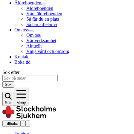
Äldreboenden
Äldreboenden
Våra äldreboenden
Så får du en plats
Så här arbetar vi
Om oss
Om oss
Vår verksamhet
Aktuellt
Välja vård och omsorg
Kontakt
Boka tid
Sök efter:
Sök
Sök
Meny
Tillbaka