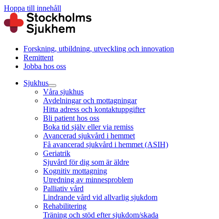
Hoppa till innehåll
Forskning, utbildning, utveckling och innovation
Remittent
Jobba hos oss
Sjukhus
Våra sjukhus
Avdelningar och mottagningar
Hitta adress och kontaktuppgifter
Bli patient hos oss
Boka tid själv eller via remiss
Avancerad sjukvård i hemmet
Få avancerad sjukvård i hemmet (ASIH)
Geriatrik
Sjuvård för dig som är äldre
Kognitiv mottagning
Utredning av minnesproblem
Palliativ vård
Lindrande vård vid allvarlig sjukdom
Rehabilitering
Träning och stöd efter sjukdom/skada