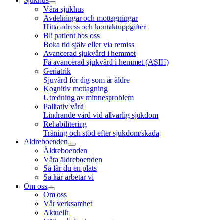
Sjukhus
Våra sjukhus
Avdelningar och mottagningar
Hitta adress och kontaktuppgifter
Bli patient hos oss
Boka tid själv eller via remiss
Avancerad sjukvård i hemmet
Få avancerad sjukvård i hemmet (ASIH)
Geriatrik
Sjuvård för dig som är äldre
Kognitiv mottagning
Utredning av minnesproblem
Palliativ vård
Lindrande vård vid allvarlig sjukdom
Rehabilitering
Träning och stöd efter sjukdom/skada
Äldreboenden
Äldreboenden
Våra äldreboenden
Så får du en plats
Så här arbetar vi
Om oss
Om oss
Vår verksamhet
Aktuellt