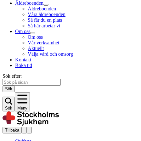
Äldreboenden
Äldreboenden
Våra äldreboenden
Så får du en plats
Så här arbetar vi
Om oss
Om oss
Vår verksamhet
Aktuellt
Välja vård och omsorg
Kontakt
Boka tid
Sök efter:
Sök
Sök
Meny
Tillbaka