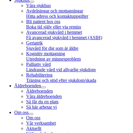
Sjukhus
Våra sjukhus
Avdelningar och mottagningar
Hitta adress och kontaktuppgifter
Bli patient hos oss
Boka tid själv eller via remiss
Avancerad sjukvård i hemmet
Få avancerad sjukvård i hemmet (ASIH)
Geriatrik
Sjuvård för dig som är äldre
Kognitiv mottagning
Utredning av minnesproblem
Palliativ vård
Lindrande vård vid allvarlig sjukdom
Rehabilitering
Träning och stöd efter sjukdom/skada
Äldreboenden
Äldreboenden
Våra äldreboenden
Så får du en plats
Så här arbetar vi
Om oss
Om oss
Vår verksamhet
Aktuellt