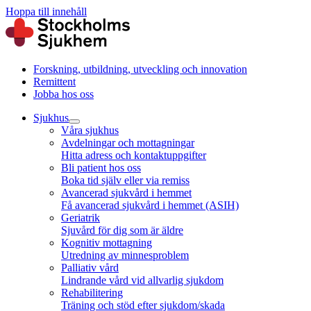
Hoppa till innehåll
Forskning, utbildning, utveckling och innovation
Remittent
Jobba hos oss
Sjukhus
Våra sjukhus
Avdelningar och mottagningar
Hitta adress och kontaktuppgifter
Bli patient hos oss
Boka tid själv eller via remiss
Avancerad sjukvård i hemmet
Få avancerad sjukvård i hemmet (ASIH)
Geriatrik
Sjuvård för dig som är äldre
Kognitiv mottagning
Utredning av minnesproblem
Palliativ vård
Lindrande vård vid allvarlig sjukdom
Rehabilitering
Träning och stöd efter sjukdom/skada