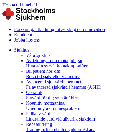
Hoppa till innehåll
Forskning, utbildning, utveckling och innovation
Remittent
Jobba hos oss
Sjukhus
Våra sjukhus
Avdelningar och mottagningar
Hitta adress och kontaktuppgifter
Bli patient hos oss
Boka tid själv eller via remiss
Avancerad sjukvård i hemmet
Få avancerad sjukvård i hemmet (ASIH)
Geriatrik
Sjuvård för dig som är äldre
Kognitiv mottagning
Utredning av minnesproblem
Palliativ vård
Lindrande vård vid allvarlig sjukdom
Rehabilitering
Träning och stöd efter sjukdom/skada