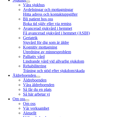
Sjukhus
Våra sjukhus
Avdelningar och mottagningar
Hitta adress och kontaktuppgifter
Bli patient hos oss
Boka tid själv eller via remiss
Avancerad sjukvård i hemmet
Få avancerad sjukvård i hemmet (ASIH)
Geriatrik
Sjuvård för dig som är äldre
Kognitiv mottagning
Utredning av minnesproblem
Palliativ vård
Lindrande vård vid allvarlig sjukdom
Rehabilitering
Träning och stöd efter sjukdom/skada
Äldreboenden
Äldreboenden
Våra äldreboenden
Så får du en plats
Så här arbetar vi
Om oss
Om oss
Vår verksamhet
Aktuellt