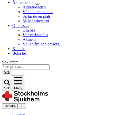
Äldreboenden
Äldreboenden
Våra äldreboenden
Så får du en plats
Så här arbetar vi
Om oss
Om oss
Vår verksamhet
Aktuellt
Välja vård och omsorg
Kontakt
Boka tid
Sök efter:
Sök
Sök
Meny
Tillbaka