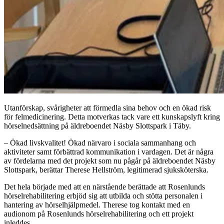
Utanförskap, svårigheter att förmedla sina behov och en ökad risk
för felmedicinering. Detta motverkas tack vare ett kunskapslyft kring
hörselnedsättning på äldreboendet Näsby Slottspark i Täby.
– Ökad livskvalitet! Ökad närvaro i sociala sammanhang och
aktiviteter samt förbättrad kommunikation i vardagen. Det är några
av fördelarna med det projekt som nu pågår på äldreboendet Näsby
Slottspark, berättar Therese Hellström, legitimerad sjuksköterska.
Det hela började med att en närstående berättade att Rosenlunds
hörselrehabilitering erbjöd sig att utbilda och stötta personalen i
hantering av hörselhjälpmedel. Therese tog kontakt med en
audionom på Rosenlunds hörselrehabilitering och ett projekt
inleddes.