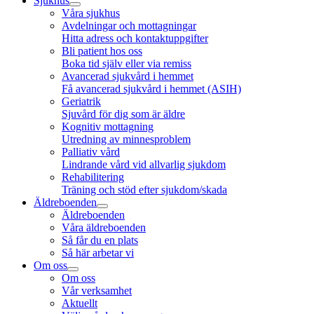
Sjukhus
Våra sjukhus
Avdelningar och mottagningar
Hitta adress och kontaktuppgifter
Bli patient hos oss
Boka tid själv eller via remiss
Avancerad sjukvård i hemmet
Få avancerad sjukvård i hemmet (ASIH)
Geriatrik
Sjuvård för dig som är äldre
Kognitiv mottagning
Utredning av minnesproblem
Palliativ vård
Lindrande vård vid allvarlig sjukdom
Rehabilitering
Träning och stöd efter sjukdom/skada
Äldreboenden
Äldreboenden
Våra äldreboenden
Så får du en plats
Så här arbetar vi
Om oss
Om oss
Vår verksamhet
Aktuellt