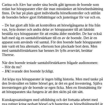
Carina och Alev har under sina besök gått igenom de boende som
redan har hörapparater eller där man misstänker att hörselnedsättning
finns. De har på plats gjort individuella hörselkontroller och utifrån
de boendes behov gjort förbättringar och justeringar för var och en.
– De har gjort allt från att kontrollera att hörselgångarna är fria från
vax, byta domer och andra delar av hörapparater till att faktiskt
beställa nya hörapparater för att ersätta äldre modeller. De har också
haft med sig en samtalsförstärkare till en av de boende. Det är en
apparat som används vid samtal. För den boende hade hörapparater
inte varit ett bra alternativ, eftersom hon plockade bort dem. Men
med samtalsförstärkaren har hennes liv lyfts avsevärt, berättar
Therese.
När den boende testade samtalsförstärkaren frågade audionomen:
– Hör du nu?
–
JA!
svarade den boende lyckligt.
Att köpa nya hörapparater är ingen billig historia. Men med tanke på
den livskvalitet en bättre hörsel ger, är det en god investering. Själva
investeringen gör de boende ur egen ficka. Men en förutsättning för
att hörapparaten ska fungera är att den sköts på rätt sätt.
Kunskapssatsningen med utbildning och det fortsatta arbetet med
nya rutiner kring nedsatt hörsel och hantering av hörselhjälpmedel är