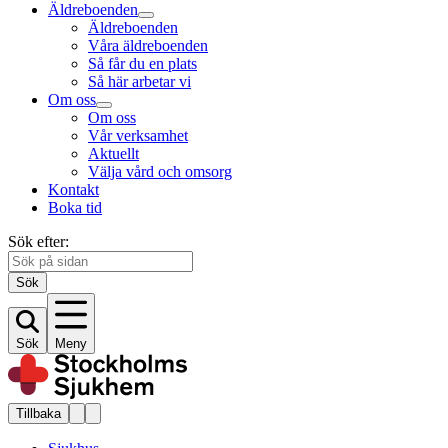
Äldreboenden
Äldreboenden
Våra äldreboenden
Så får du en plats
Så här arbetar vi
Om oss
Om oss
Vår verksamhet
Aktuellt
Välja vård och omsorg
Kontakt
Boka tid
Sök efter:
Sök
Sök
Meny
Tillbaka