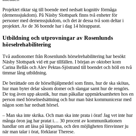
Projektet riktar sig till boende med nedsatt kognitiv förmåga
(demenssjukdom). På Näsby Slottspark finns två enheter för
personer med demenssjukdom, och det är dessa två som deltar i
projektet. Av de 36 boende har i dag 14 hörapparat.
Utbildning och utprovningar av Rosenlunds
hörselrehabilitering
Två audionomer från Rosenlunds hörselrehabilitering har besökt
Näsby Slottspark vid ett par tillfällen. I början av oktober kom
Carina Bellås och Alev Pektas-Sjöstrand till boendet och höll en två
timmar lång utbildning.
De berättade om de hörselhjälpmedel som finns, hur de ska skötas,
hur man byter delar såsom domer och slangar samt hur de rengörs.
De tog även upp akustik, hur man påkallar uppmärksamheten hos en
person med hörselnedsättning och hur man bäst kommunicerar med
någon som har nedsatt hörsel.
– Man ska inte skrika. Och man ska inte prata i örat! Jag vet inte hur
många öron jag har pratat i… 30 procent av kommunikationen
handlar om att läsa på läpparna, och den möjligheten försvinner ju
när man talar i örat, förklarar Therese.