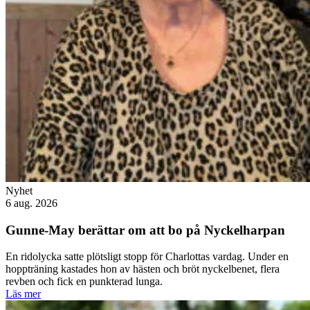
Nyhet
6 aug. 2026
Gunne-May berättar om att bo på Nyckelharpan
En ridolycka satte plötsligt stopp för Charlottas vardag. Under en
hoppträning kastades hon av hästen och bröt nyckelbenet, flera
revben och fick en punkterad lunga.
Läs mer