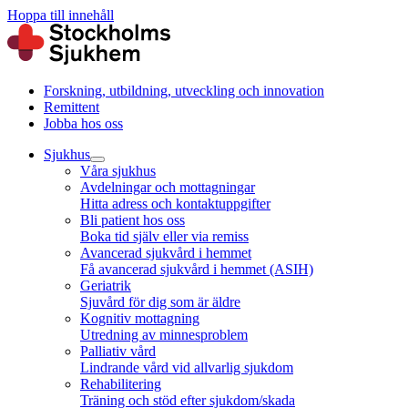
Hoppa till innehåll
Forskning, utbildning, utveckling och innovation
Remittent
Jobba hos oss
Sjukhus
Våra sjukhus
Avdelningar och mottagningar
Hitta adress och kontaktuppgifter
Bli patient hos oss
Boka tid själv eller via remiss
Avancerad sjukvård i hemmet
Få avancerad sjukvård i hemmet (ASIH)
Geriatrik
Sjuvård för dig som är äldre
Kognitiv mottagning
Utredning av minnesproblem
Palliativ vård
Lindrande vård vid allvarlig sjukdom
Rehabilitering
Träning och stöd efter sjukdom/skada