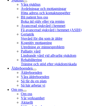
Sjukhus
Våra sjukhus
Avdelningar och mottagningar
Hitta adress och kontaktuppgifter
Bli patient hos oss
Boka tid själv eller via remiss
Avancerad sjukvård i hemmet
Få avancerad sjukvård i hemmet (ASIH)
Geriatrik
Sjuvård för dig som är äldre
Kognitiv mottagning
Utredning av minnesproblem
Palliativ vård
Lindrande vård vid allvarlig sjukdom
Rehabilitering
Träning och stöd efter sjukdom/skada
Äldreboenden
Äldreboenden
Våra äldreboenden
Så får du en plats
Så här arbetar vi
Om oss
Om oss
Vår verksamhet
Aktuellt