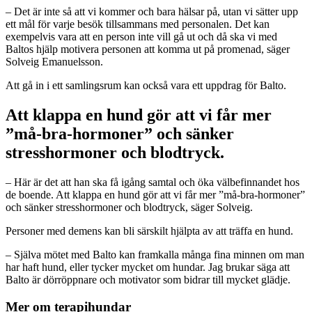
– Det är inte så att vi kommer och bara hälsar på, utan vi sätter upp
ett mål för varje besök tillsammans med personalen. Det kan
exempelvis vara att en person inte vill gå ut och då ska vi med
Baltos hjälp motivera personen att komma ut på promenad, säger
Solveig Emanuelsson.
Att gå in i ett samlingsrum kan också vara ett uppdrag för Balto.
Att klappa en hund gör att vi får mer
”må-bra-hormoner” och sänker
stresshormoner och blodtryck.
– Här är det att han ska få igång samtal och öka välbefinnandet hos
de boende. Att klappa en hund gör att vi får mer ”må-bra-hormoner”
och sänker stresshormoner och blodtryck, säger Solveig.
Personer med demens kan bli särskilt hjälpta av att träffa en hund.
– Själva mötet med Balto kan framkalla många fina minnen om man
har haft hund, eller tycker mycket om hundar. Jag brukar säga att
Balto är dörröppnare och motivator som bidrar till mycket glädje.
Mer om terapihundar