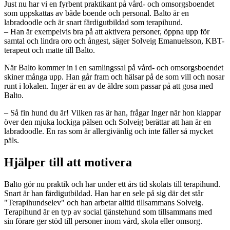
Just nu har vi en fyrbent praktikant på vård- och omsorgsboendet
som uppskattas av både boende och personal. Balto är en
labradoodle och är snart färdigutbildad som terapihund.
– Han är exempelvis bra på att aktivera personer, öppna upp för
samtal och lindra oro och ångest, säger Solveig Emanuelsson, KBT-
terapeut och matte till Balto.
När Balto kommer in i en samlingssal på vård- och omsorgsboendet
skiner många upp. Han går fram och hälsar på de som vill och nosar
runt i lokalen. Inger är en av de äldre som passar på att gosa med
Balto.
– Så fin hund du är! Vilken ras är han, frågar Inger när hon klappar
över den mjuka lockiga pälsen och Solveig berättar att han är en
labradoodle. En ras som är allergivänlig och inte fäller så mycket
päls.
Hjälper till att motivera
Balto gör nu praktik och har under ett års tid skolats till terapihund.
Snart är han färdigutbildad. Han har en sele på sig där det står
"Terapihundselev" och han arbetar alltid tillsammans Solveig.
Terapihund är en typ av social tjänstehund som tillsammans med
sin förare ger stöd till personer inom vård, skola eller omsorg.