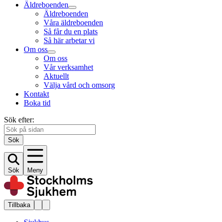
Äldreboenden
Äldreboenden
Våra äldreboenden
Så får du en plats
Så här arbetar vi
Om oss
Om oss
Vår verksamhet
Aktuellt
Välja vård och omsorg
Kontakt
Boka tid
Sök efter:
Sök
Sök
Meny
Tillbaka