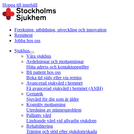
Hoppa till innehåll
Forskning, utbildning, utveckling och innovation
Remittent
Jobba hos oss
Sjukhus
Våra sjukhus
Avdelningar och mottagningar
Hitta adress och kontaktuppgifter
Bli patient hos oss
Boka tid själv eller via remiss
Avancerad sjukvård i hemmet
Få avancerad sjukvård i hemmet (ASIH)
Geriatrik
Sjuvård för dig som är äldre
Kognitiv mottagning
Utredning av minnesproblem
Palliativ vård
Lindrande vård vid allvarlig sjukdom
Rehabilitering
Träning och stöd efter sjukdom/skada