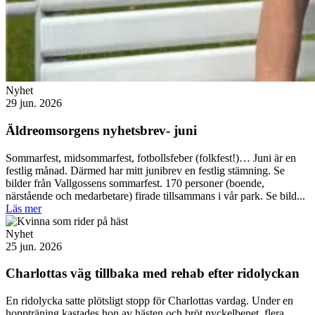
Nyhet
29 jun. 2026
Äldreomsorgens nyhetsbrev- juni
Sommarfest, midsommarfest, fotbollsfeber (folkfest!)… Juni är en
festlig månad. Därmed har mitt junibrev en festlig stämning. Se
bilder från Vallgossens sommarfest. 170 personer (boende,
närstående och medarbetare) firade tillsammans i vår park. Se bild...
Läs mer
Nyhet
25 jun. 2026
Charlottas väg tillbaka med rehab efter ridolyckan
En ridolycka satte plötsligt stopp för Charlottas vardag. Under en
hoppträning kastades hon av hästen och bröt nyckelbenet, flera