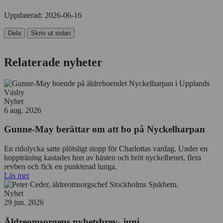
användning
för
av
personlig
Uppdaterad:
2026-06-16
Cookies
annonsmätning
för
Dela
Skriv ut sidan
anpassade
annonser
Relaterade nyheter
Nyhet
6 aug. 2026
Gunne-May berättar om att bo på Nyckelharpan
En ridolycka satte plötsligt stopp för Charlottas vardag. Under en
hoppträning kastades hon av hästen och bröt nyckelbenet, flera
revben och fick en punkterad lunga.
Läs mer
Nyhet
29 jun. 2026
Äldreomsorgens nyhetsbrev- juni