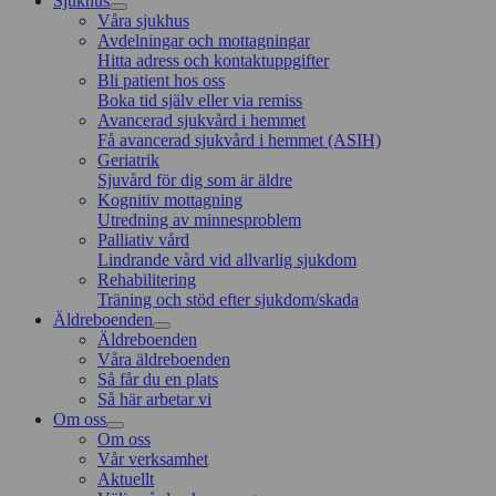
Sjukhus
Våra sjukhus
Avdelningar och mottagningar
Hitta adress och kontaktuppgifter
Bli patient hos oss
Boka tid själv eller via remiss
Avancerad sjukvård i hemmet
Få avancerad sjukvård i hemmet (ASIH)
Geriatrik
Sjuvård för dig som är äldre
Kognitiv mottagning
Utredning av minnesproblem
Palliativ vård
Lindrande vård vid allvarlig sjukdom
Rehabilitering
Träning och stöd efter sjukdom/skada
Äldreboenden
Äldreboenden
Våra äldreboenden
Så får du en plats
Så här arbetar vi
Om oss
Om oss
Vår verksamhet
Aktuellt