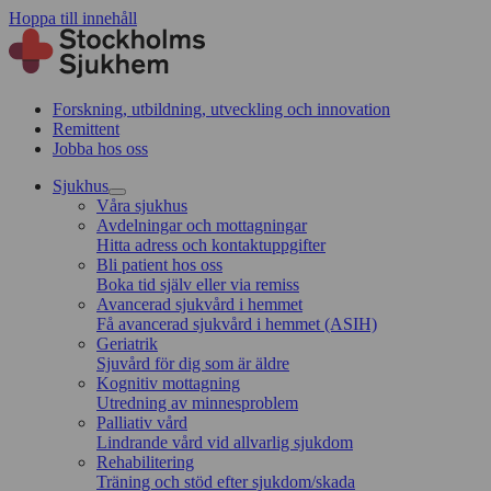
Hoppa till innehåll
Forskning, utbildning, utveckling och innovation
Remittent
Jobba hos oss
Sjukhus
Våra sjukhus
Avdelningar och mottagningar
Hitta adress och kontaktuppgifter
Bli patient hos oss
Boka tid själv eller via remiss
Avancerad sjukvård i hemmet
Få avancerad sjukvård i hemmet (ASIH)
Geriatrik
Sjuvård för dig som är äldre
Kognitiv mottagning
Utredning av minnesproblem
Palliativ vård
Lindrande vård vid allvarlig sjukdom
Rehabilitering
Träning och stöd efter sjukdom/skada