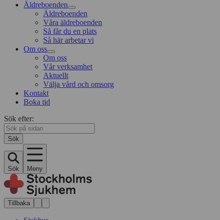
Äldreboenden
Äldreboenden
Våra äldreboenden
Så får du en plats
Så här arbetar vi
Om oss
Om oss
Vår verksamhet
Aktuellt
Välja vård och omsorg
Kontakt
Boka tid
Sök efter:
Sök
Sök
Meny
Tillbaka