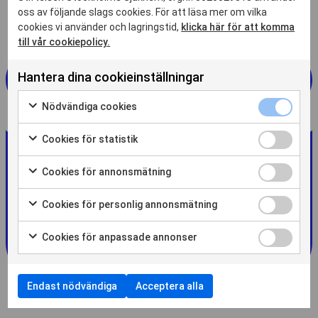
oss av följande slags cookies. För att läsa mer om vilka
cookies vi använder och lagringstid,
klicka här för att komma
till vår cookiepolicy.
Hantera dina cookieinställningar
Nödvändiga
Nödvändiga cookies
cookies
Markera
kryssruta
för
Cookies
Cookies för statistik
att
för
Markera
samtycka
statistik
för
Cookies
Cookies för annonsmätning
till
kryssruta
att
för
Markera
användning
samtycka
annonsmätn
för
av
Cookies
Cookies för personlig annonsmätning
till
kryssruta
att
Nödvändiga
för
Markera
användning
samtycka
cookies
personlig
för
av
Cookies
Cookies för anpassade annonser
till
annonsmätn
att
Cookies
för
Markera
användning
kryssruta
samtycka
för
anpassade
för
av
till
statistik
annonser
att
Cookies
användning
Endast nödvändiga
Acceptera alla
kryssruta
samtycka
för
av
till
annonsmätning
Cookies