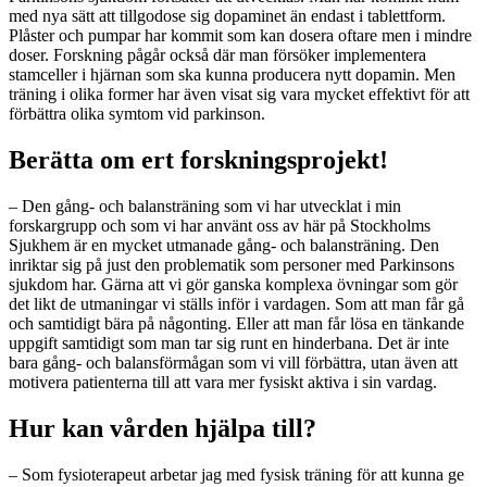
med nya sätt att tillgodose sig dopaminet än endast i tablettform.
Plåster och pumpar har kommit som kan dosera oftare men i mindre
doser. Forskning pågår också där man försöker implementera
stamceller i hjärnan som ska kunna producera nytt dopamin. Men
träning i olika former har även visat sig vara mycket effektivt för att
förbättra olika symtom vid parkinson.
Berätta om ert forskningsprojekt!
– Den gång- och balansträning som vi har utvecklat i min
forskargrupp och som vi har använt oss av här på Stockholms
Sjukhem är en mycket utmanade gång- och balansträning. Den
inriktar sig på just den problematik som personer med Parkinsons
sjukdom har. Gärna att vi gör ganska komplexa övningar som gör
det likt de utmaningar vi ställs inför i vardagen. Som att man får gå
och samtidigt bära på någonting. Eller att man får lösa en tänkande
uppgift samtidigt som man tar sig runt en hinderbana. Det är inte
bara gång- och balansförmågan som vi vill förbättra, utan även att
motivera patienterna till att vara mer fysiskt aktiva i sin vardag.
Hur kan vården hjälpa till?
– Som fysioterapeut arbetar jag med fysisk träning för att kunna ge