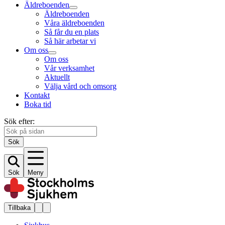
Äldreboenden
Äldreboenden
Våra äldreboenden
Så får du en plats
Så här arbetar vi
Om oss
Om oss
Vår verksamhet
Aktuellt
Välja vård och omsorg
Kontakt
Boka tid
Sök efter:
Sök
Sök
Meny
Tillbaka