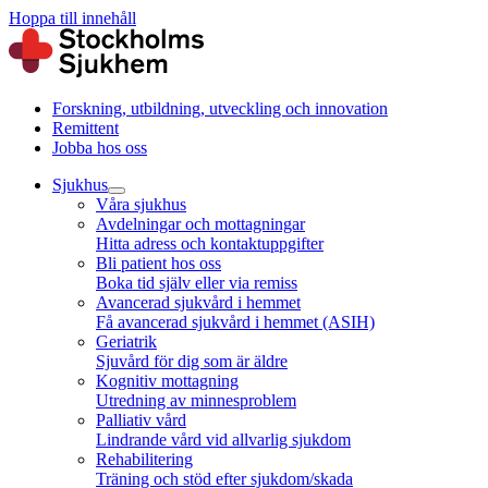
Hoppa till innehåll
Forskning, utbildning, utveckling och innovation
Remittent
Jobba hos oss
Sjukhus
Våra sjukhus
Avdelningar och mottagningar
Hitta adress och kontaktuppgifter
Bli patient hos oss
Boka tid själv eller via remiss
Avancerad sjukvård i hemmet
Få avancerad sjukvård i hemmet (ASIH)
Geriatrik
Sjuvård för dig som är äldre
Kognitiv mottagning
Utredning av minnesproblem
Palliativ vård
Lindrande vård vid allvarlig sjukdom
Rehabilitering
Träning och stöd efter sjukdom/skada