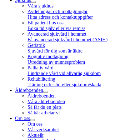
Sjukhus
Våra sjukhus
Avdelningar och mottagningar
Hitta adress och kontaktuppgifter
Bli patient hos oss
Boka tid själv eller via remiss
Avancerad sjukvård i hemmet
Få avancerad sjukvård i hemmet (ASIH)
Geriatrik
Sjuvård för dig som är äldre
Kognitiv mottagning
Utredning av minnesproblem
Palliativ vård
Lindrande vård vid allvarlig sjukdom
Rehabilitering
Träning och stöd efter sjukdom/skada
Äldreboenden
Äldreboenden
Våra äldreboenden
Så får du en plats
Så här arbetar vi
Om oss
Om oss
Vår verksamhet
Aktuellt