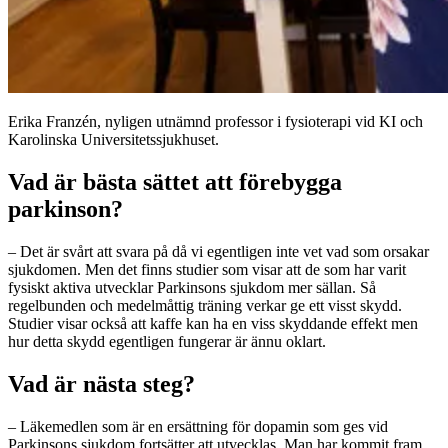
Erika Franzén, nyligen utnämnd professor i fysioterapi vid KI och
Karolinska Universitetssjukhuset.
Vad är bästa sättet att förebygga
parkinson?
– Det är svårt att svara på då vi egentligen inte vet vad som orsakar
sjukdomen. Men det finns studier som visar att de som har varit
fysiskt aktiva utvecklar Parkinsons sjukdom mer sällan. Så
regelbunden och medelmåttig träning verkar ge ett visst skydd.
Studier visar också att kaffe kan ha en viss skyddande effekt men
hur detta skydd egentligen fungerar är ännu oklart.
Vad är nästa steg?
– Läkemedlen som är en ersättning för dopamin som ges vid
Parkinsons sjukdom fortsätter att utvecklas. Man har kommit fram