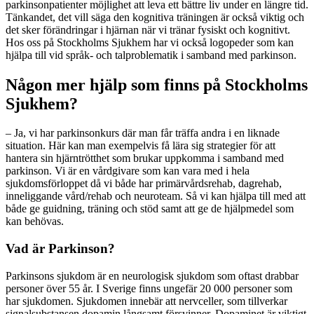
parkinsonpatienter möjlighet att leva ett bättre liv under en längre tid.
Tänkandet, det vill säga den kognitiva träningen är också viktig och
det sker förändringar i hjärnan när vi tränar fysiskt och kognitivt.
Hos oss på Stockholms Sjukhem har vi också logopeder som kan
hjälpa till vid språk- och talproblematik i samband med parkinson.
Någon mer hjälp som finns på Stockholms
Sjukhem?
– Ja, vi har parkinsonkurs där man får träffa andra i en liknade
situation. Här kan man exempelvis få lära sig strategier för att
hantera sin hjärntrötthet som brukar uppkomma i samband med
parkinson. Vi är en vårdgivare som kan vara med i hela
sjukdomsförloppet då vi både har primärvårdsrehab, dagrehab,
inneliggande vård/rehab och neuroteam. Så vi kan hjälpa till med att
både ge guidning, träning och stöd samt att ge de hjälpmedel som
kan behövas.
Vad är Parkinson?
Parkinsons sjukdom är en neurologisk sjukdom som oftast drabbar
personer över 55 år. I Sverige finns ungefär 20 000 personer som
har sjukdomen. Sjukdomen innebär att nervceller, som tillverkar
signalsubstansen dopamin långsamt försvinner. Dopaminet är viktigt