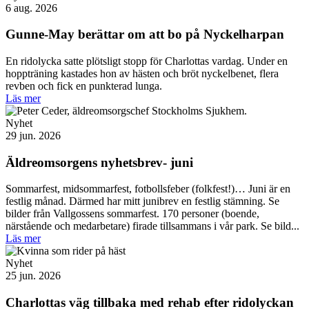
6 aug. 2026
Gunne-May berättar om att bo på Nyckelharpan
En ridolycka satte plötsligt stopp för Charlottas vardag. Under en
hoppträning kastades hon av hästen och bröt nyckelbenet, flera
revben och fick en punkterad lunga.
Läs mer
Nyhet
29 jun. 2026
Äldreomsorgens nyhetsbrev- juni
Sommarfest, midsommarfest, fotbollsfeber (folkfest!)… Juni är en
festlig månad. Därmed har mitt junibrev en festlig stämning. Se
bilder från Vallgossens sommarfest. 170 personer (boende,
närstående och medarbetare) firade tillsammans i vår park. Se bild...
Läs mer
Nyhet
25 jun. 2026
Charlottas väg tillbaka med rehab efter ridolyckan