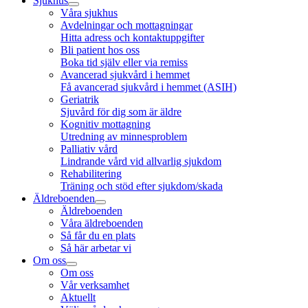
Sjukhus
Våra sjukhus
Avdelningar och mottagningar
Hitta adress och kontaktuppgifter
Bli patient hos oss
Boka tid själv eller via remiss
Avancerad sjukvård i hemmet
Få avancerad sjukvård i hemmet (ASIH)
Geriatrik
Sjuvård för dig som är äldre
Kognitiv mottagning
Utredning av minnesproblem
Palliativ vård
Lindrande vård vid allvarlig sjukdom
Rehabilitering
Träning och stöd efter sjukdom/skada
Äldreboenden
Äldreboenden
Våra äldreboenden
Så får du en plats
Så här arbetar vi
Om oss
Om oss
Vår verksamhet
Aktuellt