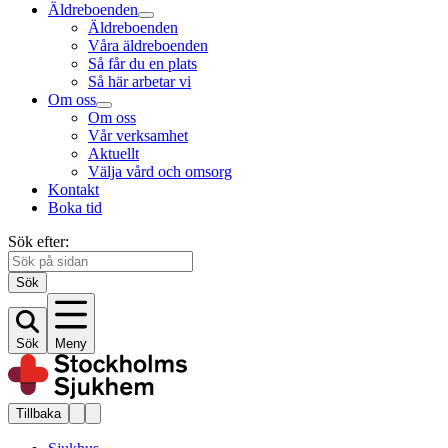
Äldreboenden
Äldreboenden
Våra äldreboenden
Så får du en plats
Så här arbetar vi
Om oss
Om oss
Vår verksamhet
Aktuellt
Välja vård och omsorg
Kontakt
Boka tid
Sök efter:
Sök
Sök
Meny
Tillbaka