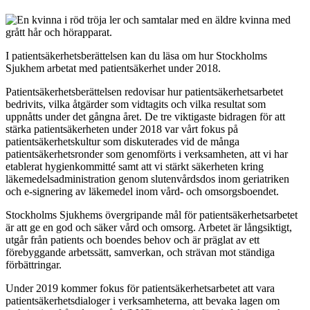
I patientsäkerhetsberättelsen kan du läsa om hur Stockholms
Sjukhem arbetat med patientsäkerhet under 2018.
Patientsäkerhetsberättelsen redovisar hur patientsäkerhetsarbetet
bedrivits, vilka åtgärder som vidtagits och vilka resultat som
uppnåtts under det gångna året. De tre viktigaste bidragen för att
stärka patientsäkerheten under 2018 var vårt fokus på
patientsäkerhetskultur som diskuterades vid de många
patientsäkerhetsronder som genomförts i verksamheten, att vi har
etablerat
hygienkommitté samt att vi stärkt säkerheten kring
läkemedelsadministration genom slutenvårdsdos inom geriatriken
och e-signering av läkemedel inom vård- och omsorgsboendet.
Stockholms Sjukhems övergripande mål för patientsäkerhetsarbetet
är att ge en god och säker vård och omsorg. Arbetet är långsiktigt,
utgår från patients och boendes behov och är präglat av ett
förebyggande arbetssätt, samverkan, och strävan mot ständiga
förbättringar.
Under 2019 kommer fokus för patientsäkerhetsarbetet att vara
patientsäkerhetsdialoger i verksamheterna, att bevaka lagen om