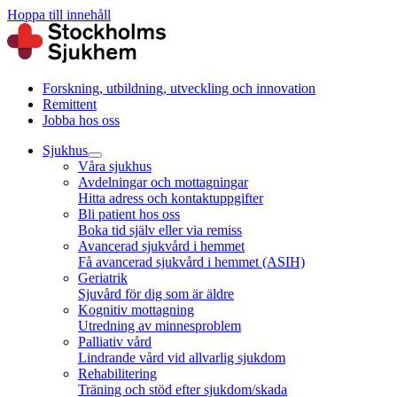
Hoppa till innehåll
Forskning, utbildning, utveckling och innovation
Remittent
Jobba hos oss
Sjukhus
Våra sjukhus
Avdelningar och mottagningar
Hitta adress och kontaktuppgifter
Bli patient hos oss
Boka tid själv eller via remiss
Avancerad sjukvård i hemmet
Få avancerad sjukvård i hemmet (ASIH)
Geriatrik
Sjuvård för dig som är äldre
Kognitiv mottagning
Utredning av minnesproblem
Palliativ vård
Lindrande vård vid allvarlig sjukdom
Rehabilitering
Träning och stöd efter sjukdom/skada