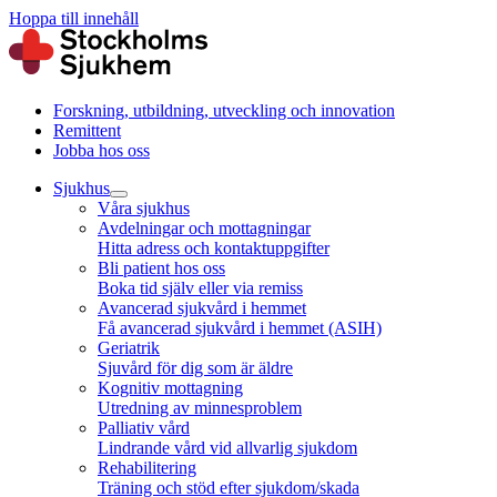
Hoppa till innehåll
Forskning, utbildning, utveckling och innovation
Remittent
Jobba hos oss
Sjukhus
Våra sjukhus
Avdelningar och mottagningar
Hitta adress och kontaktuppgifter
Bli patient hos oss
Boka tid själv eller via remiss
Avancerad sjukvård i hemmet
Få avancerad sjukvård i hemmet (ASIH)
Geriatrik
Sjuvård för dig som är äldre
Kognitiv mottagning
Utredning av minnesproblem
Palliativ vård
Lindrande vård vid allvarlig sjukdom
Rehabilitering
Träning och stöd efter sjukdom/skada