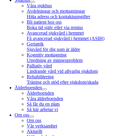
Sjukhus
Våra sjukhus
Avdelningar och mottagningar
Hitta adress och kontaktuppgifter
Bli patient hos oss
Boka tid själv eller via remiss
Avancerad sjukvård i hemmet
Få avancerad sjukvård i hemmet (ASIH)
Geriatrik
Sjuvård för dig som är äldre
Kognitiv mottagning
Utredning av minnesproblem
Palliativ vård
Lindrande vård vid allvarlig sjukdom
Rehabilitering
Träning och stöd efter sjukdom/skada
Äldreboenden
Äldreboenden
Våra äldreboenden
Så får du en plats
Så här arbetar vi
Om oss
Om oss
Vår verksamhet
Aktuellt