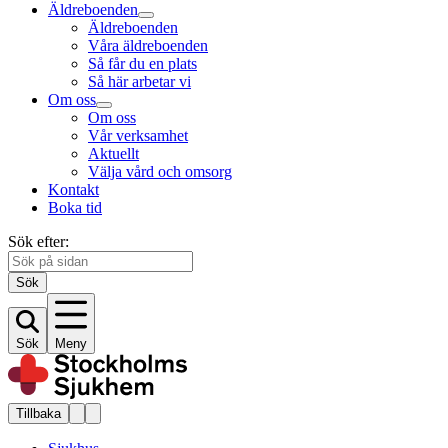
Äldreboenden
Äldreboenden
Våra äldreboenden
Så får du en plats
Så här arbetar vi
Om oss
Om oss
Vår verksamhet
Aktuellt
Välja vård och omsorg
Kontakt
Boka tid
Sök efter:
Sök
Sök
Meny
Tillbaka