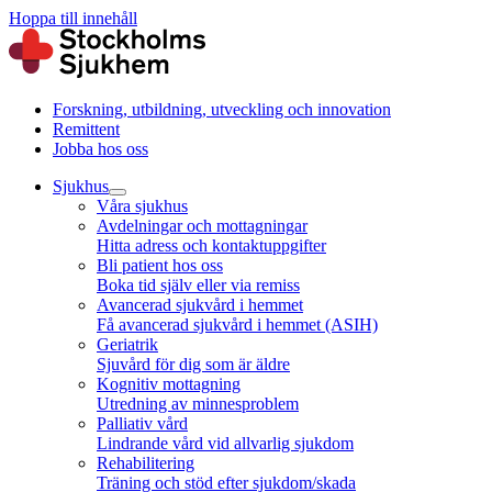
Hoppa till innehåll
Forskning, utbildning, utveckling och innovation
Remittent
Jobba hos oss
Sjukhus
Våra sjukhus
Avdelningar och mottagningar
Hitta adress och kontaktuppgifter
Bli patient hos oss
Boka tid själv eller via remiss
Avancerad sjukvård i hemmet
Få avancerad sjukvård i hemmet (ASIH)
Geriatrik
Sjuvård för dig som är äldre
Kognitiv mottagning
Utredning av minnesproblem
Palliativ vård
Lindrande vård vid allvarlig sjukdom
Rehabilitering
Träning och stöd efter sjukdom/skada