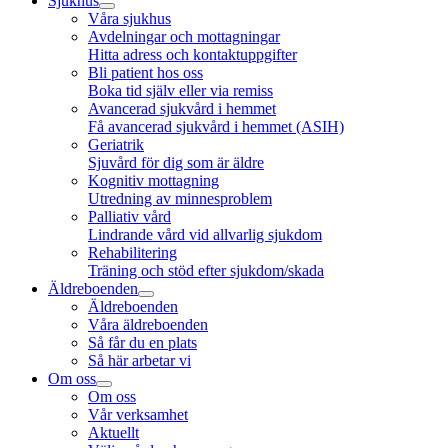
Sjukhus
Våra sjukhus
Avdelningar och mottagningar
Hitta adress och kontaktuppgifter
Bli patient hos oss
Boka tid själv eller via remiss
Avancerad sjukvård i hemmet
Få avancerad sjukvård i hemmet (ASIH)
Geriatrik
Sjuvård för dig som är äldre
Kognitiv mottagning
Utredning av minnesproblem
Palliativ vård
Lindrande vård vid allvarlig sjukdom
Rehabilitering
Träning och stöd efter sjukdom/skada
Äldreboenden
Äldreboenden
Våra äldreboenden
Så får du en plats
Så här arbetar vi
Om oss
Om oss
Vår verksamhet
Aktuellt