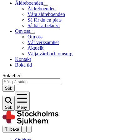
Äldreboenden
Äldreboenden
Våra äldreboenden
Så får du en plats
Så här arbetar vi
Om oss
Om oss
Vår verksamhet
Aktuellt
Välja vård och omsorg
Kontakt
Boka tid
Sök efter:
Sök
Sök
Meny
Tillbaka