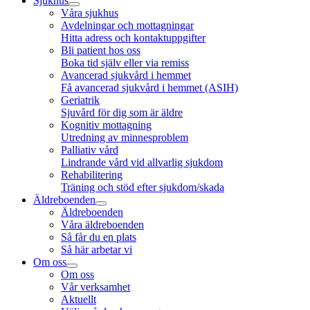
Sjukhus
Våra sjukhus
Avdelningar och mottagningar
Hitta adress och kontaktuppgifter
Bli patient hos oss
Boka tid själv eller via remiss
Avancerad sjukvård i hemmet
Få avancerad sjukvård i hemmet (ASIH)
Geriatrik
Sjuvård för dig som är äldre
Kognitiv mottagning
Utredning av minnesproblem
Palliativ vård
Lindrande vård vid allvarlig sjukdom
Rehabilitering
Träning och stöd efter sjukdom/skada
Äldreboenden
Äldreboenden
Våra äldreboenden
Så får du en plats
Så här arbetar vi
Om oss
Om oss
Vår verksamhet
Aktuellt