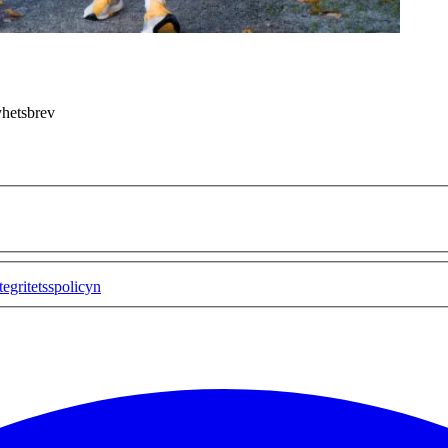
yhetsbrev
tegritetsspolicyn