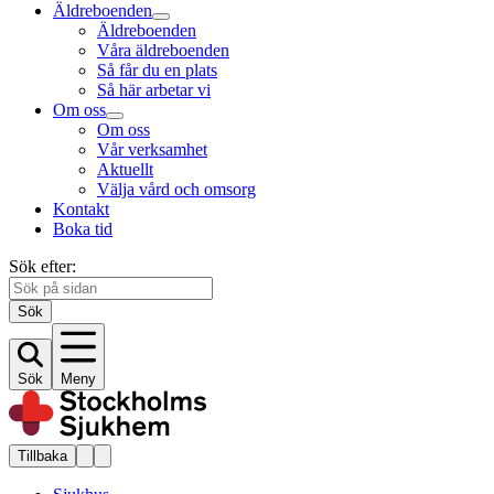
Äldreboenden
Äldreboenden
Våra äldreboenden
Så får du en plats
Så här arbetar vi
Om oss
Om oss
Vår verksamhet
Aktuellt
Välja vård och omsorg
Kontakt
Boka tid
Sök efter:
Sök
Sök
Meny
Tillbaka