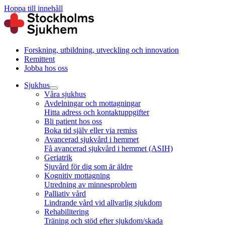
Hoppa till innehåll
Forskning, utbildning, utveckling och innovation
Remittent
Jobba hos oss
Sjukhus
Våra sjukhus
Avdelningar och mottagningar
Hitta adress och kontaktuppgifter
Bli patient hos oss
Boka tid själv eller via remiss
Avancerad sjukvård i hemmet
Få avancerad sjukvård i hemmet (ASIH)
Geriatrik
Sjuvård för dig som är äldre
Kognitiv mottagning
Utredning av minnesproblem
Palliativ vård
Lindrande vård vid allvarlig sjukdom
Rehabilitering
Träning och stöd efter sjukdom/skada